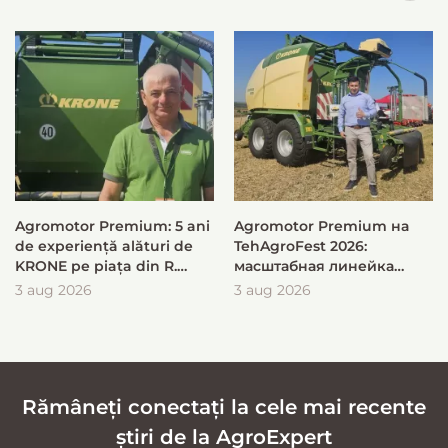
Agromotor Premium: 5 ani
Agromotor Premium на
de experiență alături de
TehAgroFest 2026:
KRONE pe piața din R.
масштабная линейка
Moldova
KRONE для быстрой и
3 aug 2026
3 aug 2026
эффективной заготовки
кормов
Rămâneți conectați la cele mai recente
știri de la AgroExpert