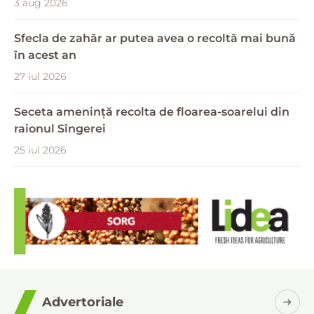
3 aug 2026
Sfecla de zahăr ar putea avea o recoltă mai bună
în acest an
27 iul 2026
Seceta amenință recolta de floarea-soarelui din
raionul Sîngerei
25 iul 2026
Advertoriale