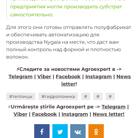
предприятия могли производить субстрат
самостоятельно.
Для этого они готовы отправлять полуфабрикат
и обеспечивать автоматизацию для
производства Nygaia на месте, что даст вам
полный контроль над формой и плотностью
волокон.
⚡️Следите за новостями Agroexpert в ->
Telegram
|
Viber
|
Facebook
|
Instagram
|
News
letter
!
#теплицы
#гидропоника
#
#
#
⚡️
Urmărește știrile Agroexpert pe ->
Telegram
|
Viber
|
Facebook
|
Instagram
|
News letter!