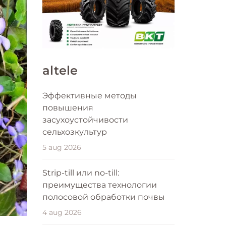
altele
Эффективные методы
повышения
засухоустойчивости
сельхозкультур
5 aug 2026
Strip-till или no-till:
преимущества технологии
полосовой обработки почвы
4 aug 2026