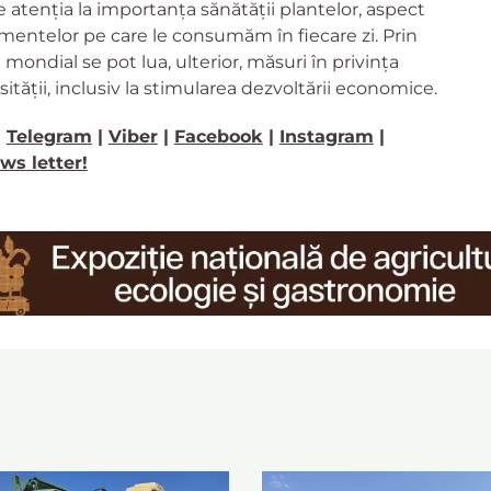
e atenția la importanța sănătății plantelor, aspect
imentelor pe care le consumăm în fiecare zi. Prin
 mondial se pot lua, ulterior, măsuri în privința
tății, inclusiv la
stimularea dezvoltării economice.
>
Telegram
|
Viber
|
Facebook
|
Instagram
|
ws letter!