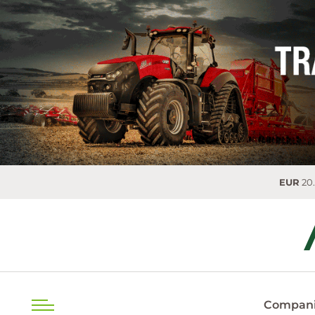
EUR
20.0493 MDL
Compani