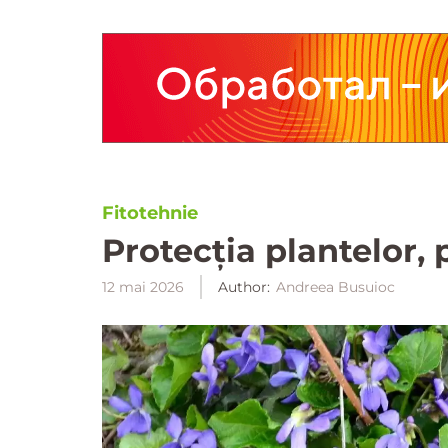
Fitotehnie
Protecția plantelor, 
12 mai 2026
Author:
Andreea Busuioc