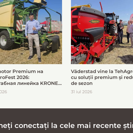
otor Premium на
Väderstad vine la TehAgr
roFest 2026:
cu soluții premium și red
абная линейка KRONE
de sezon
ыстрой и эффективной
2026
31 iul 2026
овки кормов
ți conectați la cele mai recente știr