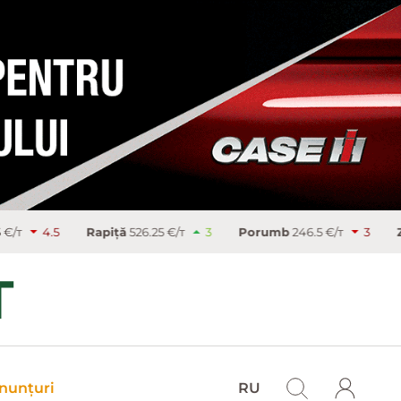
Rapiţă
526.25 €/т
3
Porumb
246.5 €/т
3
Zahăr
486.9 
nunțuri
RU