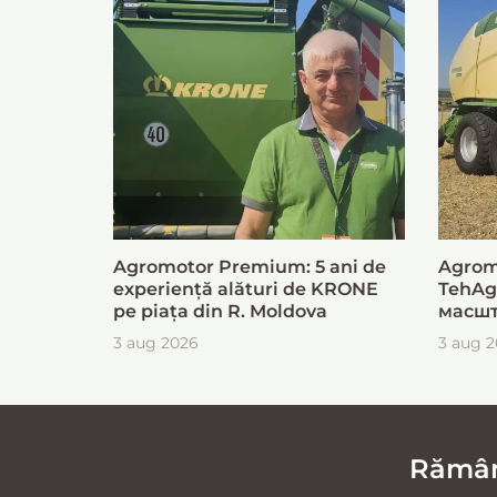
Agromotor Premium: 5 ani de
Agrom
experiență alături de KRONE
TehAg
pe piața din R. Moldova
масшт
для б
3 aug 2026
3 aug 
загот
Rămâne