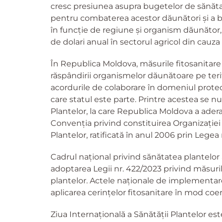
cresc presiunea asupra bugetelor de sănătat
pentru combaterea acestor dăunători și a bol
în funcție de regiune și organism dăunător, 
de dolari anual în sectorul agricol din cauza 
În Republica Moldova, măsurile fitosanitare 
răspândirii organismelor dăunătoare pe teri
acordurile de colaborare în domeniul protecț
care statul este parte. Printre acestea se 
Plantelor, la care Republica Moldova a ader
Convenția privind constituirea Organizație
Plantelor, ratificată în anul 2006 prin Legea 
Cadrul național privind sănătatea plantelor a
adoptarea Legii nr. 422/2023 privind măsur
plantelor. Actele naționale de implementare
aplicarea cerințelor fitosanitare în mod coer
Ziua Internațională a Sănătății Plantelor est