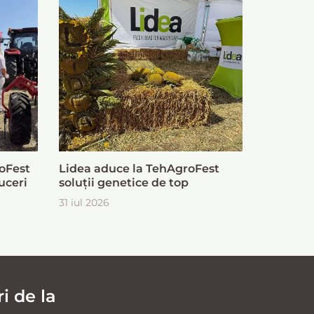
oFest
Lidea aduce la TehAgroFest
uceri
soluții genetice de top
31 iul 2026
i de la