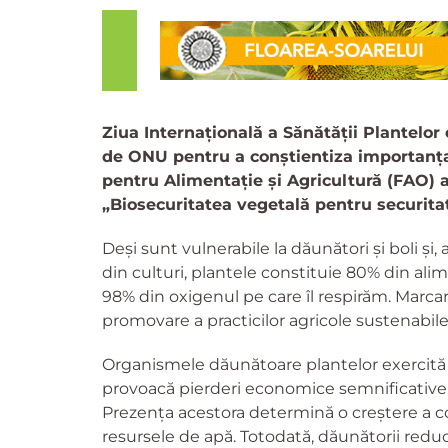
Ziua Internațională a Sănătății Plantelor 
de ONU pentru a conștientiza importanța 
pentru Alimentație și Agricultură (FAO)
„Biosecuritatea vegetală pentru securitat
Deși sunt vulnerabile la dăunători și boli și
din culturi, plantele constituie 80% din al
98% din oxigenul pe care îl respirăm.
Marcar
promovare a practicilor agricole sustenabile
Organismele dăunătoare plantelor exercită
provoacă pierderi economice semnificative pr
Prezența acestora determină o creștere a co
resursele de apă. Totodată, dăunătorii reduc 