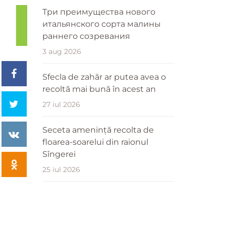
Три преимущества нового
итальянского сорта малины
раннего созревания
3 aug 2026
Sfecla de zahăr ar putea avea o
recoltă mai bună în acest an
27 iul 2026
Seceta amenință recolta de
floarea-soarelui din raionul
Sîngerei
25 iul 2026