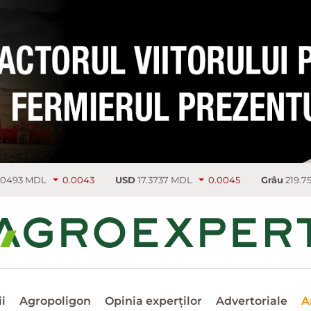
0.0043
USD
17.3737 MDL
0.0045
Grâu
219.75 €/т
4.5
i
Agropoligon
Opinia experților
Advertoriale
A