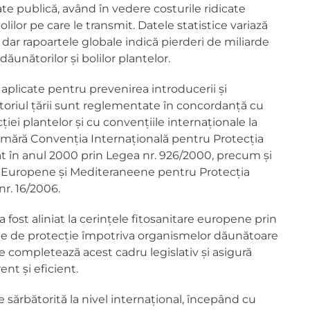
e publică, având în vedere costurile ridicate
ilor pe care le transmit. Datele statistice variază
dar rapoartele globale indică pierderi de miliarde
dăunătorilor și bolilor plantelor.
aplicate pentru prevenirea introducerii și
toriul țării sunt reglementate în concordanță cu
iei plantelor și cu convențiile internaționale la
numără Convenția Internațională pentru Protecția
at în anul 2000 prin Legea nr. 926/2000, precum și
i Europene și Mediteraneene pentru Protecția
nr. 16/2006.
 fost aliniat la cerințele fitosanitare europene prin
ile de protecție împotriva organismelor dăunătoare
 completează acest cadru legislativ și asigură
ent și eficient.
e sărbătorită la nivel internațional, începând cu