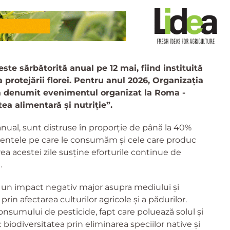
este sărbătorită anual pe 12 mai, fiind instituită
protejării florei.
Pentru anul 2026, Organizația
 a denumit evenimentul organizat la Roma -
ea alimentară și nutriție”.
, anual, sunt distruse în proporție de până la 40%
imentele pe care le consumăm și cele care produc
ea acestei zile susține eforturile continue de
.
 un impact negativ major asupra mediului și
in afectarea culturilor agricole și a pădurilor.
nsumului de pesticide, fapt care poluează solul și
biodiversitatea prin eliminarea speciilor native și