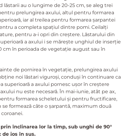
nd lăstarii au o lungime de 20-25 cm, se aleg trei
) pentru prelungirea axului, altul pentru formarea
perioară, iar al treilea pentru formarea șarpantei
pentru a completa spațiul dintre pomi. Ceilalți
ture, pentru a-i opri din creștere. Lăstarului din
uperioară a axului i se mărește unghiul de inserție
 cm în perioada de vegetație august sau în
nainte de pornirea în vegetație, prelungirea axului
obține noi lăstari viguroşi, conduși în continuare ca
a superioară a axului pornesc ușor în creștere
axului nu este necesară. În mai-iunie, atât pe ax,
 pentru formarea scheletului și pentru fructificare,
e an se formează câte o șarpantă, maximum două
 coroanei.
 prin înclinarea lor la timp, sub unghi de 90°
 de jos în sus.