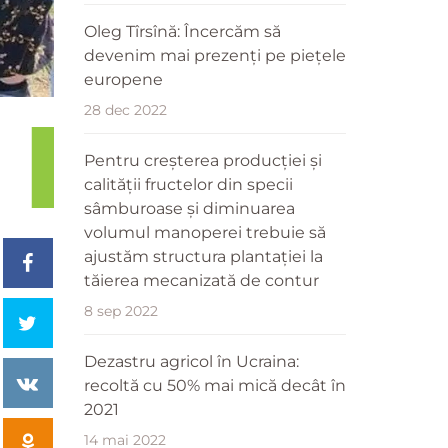
Oleg Tîrsînă: Încercăm să
devenim mai prezenți pe piețele
europene
28 dec 2022
Pentru creșterea producției și
calității fructelor din specii
sâmburoase și diminuarea
volumul manoperei trebuie să
ajustăm structura plantației la
tăierea mecanizată de contur
8 sep 2022
Dezastru agricol în Ucraina:
recoltă cu 50% mai mică decât în
2021
14 mai 2022