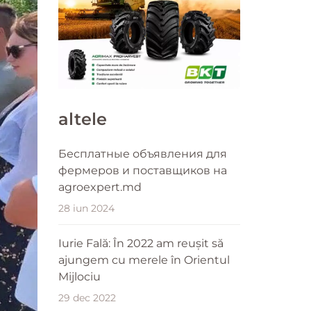
altele
Бесплатные объявления для
фермеров и поставщиков на
agroexpert.md
28 iun 2024
Iurie Fală: În 2022 am reușit să
ajungem cu merele în Orientul
Mijlociu
29 dec 2022