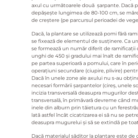
axul cu următoarele două șarpante. Dacă pr
depășește lungimea de 80-100 cm, se măreș
de creștere (pe parcursul perioadei de veget
Dacă, la plantare se utilizează pomi fără rami
se fixează de elementul de susținere. Ca urm
se formează un număr diferit de ramificații di
unghi de 450 și gradului mai înalt de ramif
pe partea superioară a pomului, care în per
operațiuni secundare (ciupire, plivire) pentr
Dacă în unele zone ale axului nu s-au obținut 
necesari formării șarpantelor (cireș, unele s
incizia transversală deasupra mugurilor dest
transversală, în primăvară devreme când mugur
inele din alburn prin tăietura cu un ferestrău
lată astfel încât cicatrizarea ei să nu se pe
deasupra mugurelui și să se extindă pe toat
Dacă materialul săditor la plantare este de o 