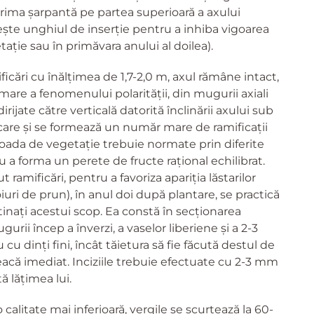
ima șarpantă pe partea superioară a axului
te unghiul de inserție pentru a inhiba vigoarea
ație sau în primăvara anului al doilea).
ficări cu înălțimea de 1,7-2,0 m, axul rămâne intact,
are a fenomenului polarității, din mugurii axiali
rijate către verticală datorită înclinării axului sub
icare și se formează un număr mare de ramificații
ioada de vegetație trebuie normate prin diferite
u a forma un perete de fructe rațional echilibrat.
ramificări, pentru a favoriza apariția lăstarilor
oiuri de prun), în anul doi după plantare, se practică
inați acestui scop. Ea constă în secționarea
ii încep a înverzi, a vaselor liberiene şi a 2-3
 cu dinți fini, încât tăietura să fie făcută destul de
treacă imediat. Inciziile trebuie efectuate cu 2-3 mm
ă lățimea lui.
calitate mai inferioară, vergile se scurtează la 60-