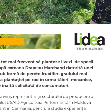
tot mai frecvent să planteze livezi de specii
după coroana Drapeau Marchand datorită unei
ub formă de perete fructifer, gradului mai
 plantației pe rod în urma tăierii mecanice,
 înaltă solicitată de consumatori.
onvins reprezentanții sectorului de producere a
tului USAID Agricultura Performantă în Moldova
ent în Germania, pentru a studia experiența