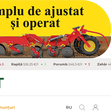
ă
526.25 €/т
3
Porumb
246.5 €/т
3
Zahăr
486.9 €/т
9
nunțuri
RU