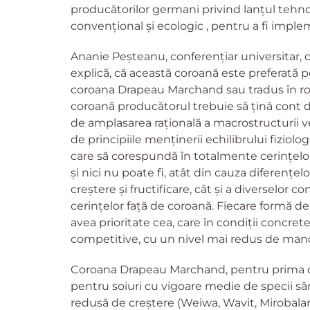
producătorilor germani privind lanțul tehn
convențional și ecologic , pentru a fi imple
Ananie Peșteanu, conferențiar universitar, ca
explică, că această coroană este preferată pe
coroana Drapeau Marchand sau tradus în rom
coroană producătorul trebuie să țină cont de
de amplasarea rațională a macrostructurii veg
de principiile menținerii echilibrului fiziol
care să corespundă în totalmente cerințelor
și nici nu poate fi, atât din cauza diferențelo
creștere și fructificare, cât și a diverselor con
cerințelor față de coroană. Fiecare formă de
avea prioritate cea, care în condiții concre
competitive, cu un nivel mai redus de man
Coroana Drapeau Marchand, pentru prima dat
pentru soiuri cu vigoare medie de specii sâ
redusă de creștere (Weiwa, Wavit, Mirobalan 2