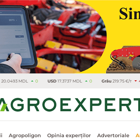
DL
0
USD
17.3737 MDL
0
Grâu
219.75 €/т
4.5
Rapiţ
i
Agropoligon
Opinia experților
Advertoriale
A