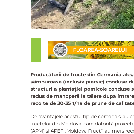
Producătorii de fructe din Germania aleg 
sâmburoase (inclusiv piersic) conduse 
structuri a plantației pomicole conduse s
redus de manoperă la tăiere după intrarea
recolte de 30-35 t/ha de prune de calitate
De avantajele acestui tip de coroană s-au c
fructelor din Moldova, care datorită proiec
(APM) și APEF „Moldova Fruct”, au mers rec