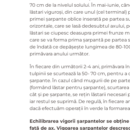
70 cm de la nivelul solului. În mai-iunie, câ
lăstari viguroşi, din care unul (cel terminal
primei șarpante oblice inserată pe partea su
orizontale, care se lasă dedesubtul axului, 
lăstari se ciupesc deasupra primei frunze ma
care se va forma prima șarpantă pe partea s
de îndată ce depășește lungimea de 80-100
primăvara anului următor.
În fiecare din următorii 2-4 ani, primăvara î
tulpinii se scurtează la 50- 70 cm, pentru a 
șarpante. În cazul când mugurii de pe parte
(formând lăstar pentru șarpante), scurtarea 
cât și pe șarpante, se rețin lăstarii necesari
iar restul se suprimă. De regulă, în fiecar
dacă efectuăm operații în verde la formarea
Echilibrarea vigorii șarpantelor se obține
față de ax. Vigoarea șarpantelor descresc