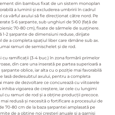
n element din bambus fixat de un sistem monoplan
rabilă a luminii și excluderea umbririi în cadrul
l ca vârful axului să fie direcționat către nord. Pe
serate 5-6 șarpante, sub unghiuri de 900 (față de
 piersic 70-80 cm), fixate de sârmele de susținere.
ă 1-2 șarpante de dimensiuni reduse, dirijate
pul de a completa spațiul liber care rămâne sub ax.
umai ramuri de semischelet și de rod.
i cu ramificații (3-4 buc.) în zona formării primelor
oase, din care una inserată pe partea superioară a
arpante oblice, iar alta cu o poziție mai favorabilă
se lasă dedesubtul axului, pentru a completa
ai mare de dezvoltare ce concurează cu viitoarele
a inhiba vigoarea de creștere, iar cele cu lungimi
l cu ramuri de rod și a obține producții precoce.
mai redusă și necesită o fortificare a procesului de
a de 70-80 cm de la baza șarpantei amplasată pe
ite de a obține noi creșteri anuale și a garnisi