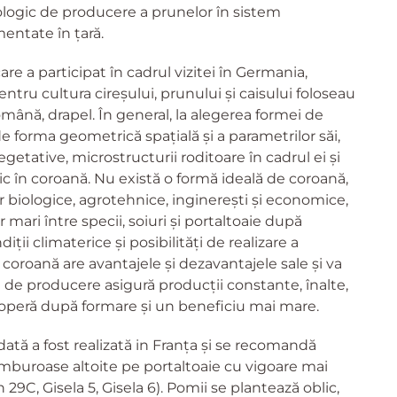
ologic de producere a prunelor în sistem
mentate în țară.
re a participat în cadrul vizitei în Germania,
ntru cultura cireșului, prunului și caisului foloseau
ână, drapel. În general, la alegerea formei de
 forma geometrică spațială și a parametrilor săi,
etative, microstructurii roditoare în cadrul ei și
ogic în coroană. Nu există o formă ideală de coroană,
 biologice, agrotehnice, inginerești și economice,
r mari între specii, soiuri și portaltoaie după
diții climaterice și posibilități de realizare a
 coroană are avantajele și dezavantajele sale și va
te de producere asigură producții constante, înalte,
operă după formare și un beneficiu mai mare.
ă a fost realizată in Franța și se recomandă
mburoase altoite pe portaltoaie cu vigoare mai
9C, Gisela 5, Gisela 6). Pomii se plantează oblic,