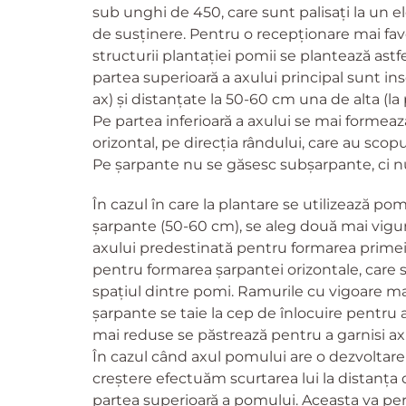
sub unghi de 450, care sunt palisați la u
de susținere. Pentru o recepționare mai favo
structurii plantației pomii se plantează astfe
partea superioară a axului principal sunt in
ax) și distanțate la 50-60 cm una de alta (la
Pe partea inferioară a axului se mai formeaz
orizontal, pe direcția rândului, care au sco
Pe șarpante nu se găsesc subșarpante, ci n
În cazul în care la plantare se utilizează pom
șarpante (50-60 cm), se aleg două mai vigur
axului predestinată pentru formarea primei ș
pentru formarea șarpantei orizontale, care 
spațiul dintre pomi. Ramurile cu vigoare m
șarpante se taie la cep de înlocuire pentru 
mai reduse se păstrează pentru a garnisi axu
În cazul când axul pomului are o dezvoltare 
creștere efectuăm scurtarea lui la distanț
partea superioară a pomului. Aceasta va perm