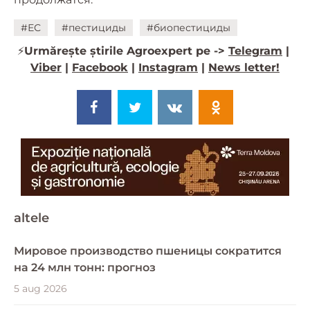
#ЕС
#пестициды
#биопестициды
⚡️
Urmărește știrile Agroexpert pe ->
Telegram
|
Viber
|
Facebook
|
Instagram
|
News letter!
altele
Мировое производство пшеницы сократится
на 24 млн тонн: прогноз
5 aug 2026