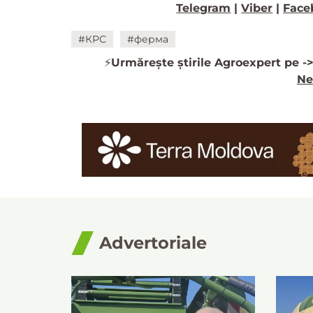
Telegram
|
Viber
|
Face
#КРС
#ферма
⚡️
Urmărește știrile Agroexpert pe -
Ne
Advertoriale