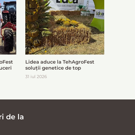
oFest
Lidea aduce la TehAgroFest
uceri
soluții genetice de top
31 iul 2026
i de la