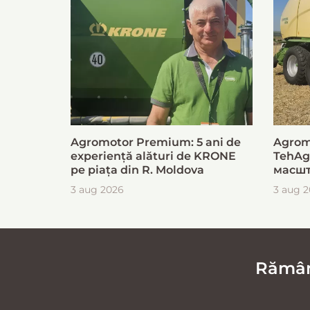
Agromotor Premium: 5 ani de
Agrom
experiență alături de KRONE
TehAg
pe piața din R. Moldova
масшт
для б
3 aug 2026
3 aug 
загот
Rămâne