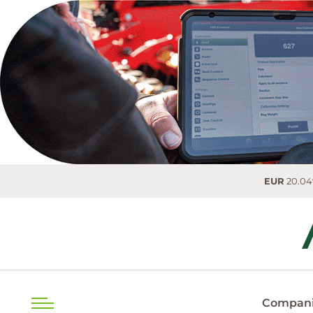
EUR
20.0493 MDL
0.0
Compani