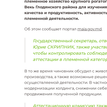
племенное хозяйство крупного рогато
Векь Глодянского района для изучени
качества и продуктивность, активност
племенной деятельности.
Об этом сообщает портал
maia.gov.md
.
Государственный секретарь, отв
Юрие СКРИПНИК, также участво
чтобы контролировать соблюд
аттестации в племенной катего
В то же время чиновник обсудил с жив
производства, а также возможные решен
осуществляемой деятельности. В частно
модернизации холдинга, снижении себес
продвижения полученной продукции.
Аттестационную комиссию такж