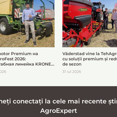
otor Premium на
Väderstad vine la TehAgr
roFest 2026:
cu soluții premium și red
абная линейка KRONE
de sezon
ыстрой и эффективной
2026
31 iul 2026
овки кормов
ți conectați la cele mai recente știr
AgroExpert