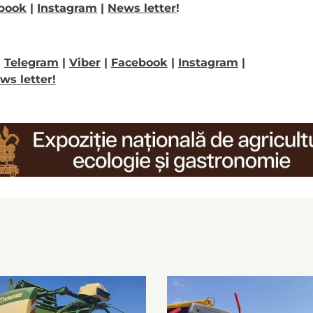
book
|
Instagram
|
News letter
!
>
Telegram
|
Viber
|
Facebook
|
Instagram
|
ws letter!