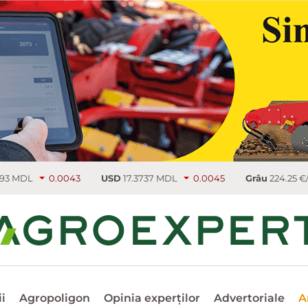
043
USD
17.3737 MDL
0.0045
Grâu
224.25 €/т
3.75
R
i
Agropoligon
Opinia experților
Advertoriale
A