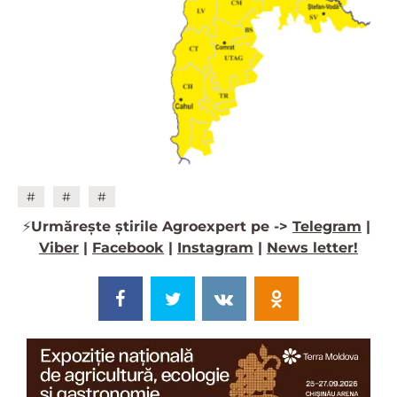
#
#
#
⚡️
Urmărește știrile Agroexpert pe ->
Telegram
|
Viber
|
Facebook
|
Instagram
|
News letter!