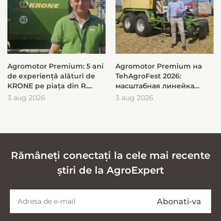
Agromotor Premium: 5 ani
Agromotor Premium на
de experiență alături de
TehAgroFest 2026:
KRONE pe piața din R.
масштабная линейка
Moldova
KRONE для быстрой и
3 aug 2026
3 aug 2026
эффективной заготовки
кормов
Rămâneți conectați la cele mai recente
știri de la AgroExpert