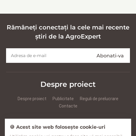
кормов
Rămâneți conectați la cele mai recente
știri de la AgroExpert
Despre proiect
Despre proiect
Publicitate
Reguli de prelucrare
Contacte
Prezentare Agroexpert RUS
Prezentare Agroexpert RO
🍪 Acest site web folosește cookie-uri