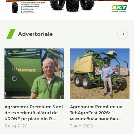
Advertoriale
Agromotor Premium: 5 ani
Agromotor Premium на
de experiență alături de
TehAgroFest 2026:
KRONE pe piața din R.
масштабная линейка
Moldova
KRONE для быстрой и
3 aug 2026
3 aug 2026
эффективной заготовки