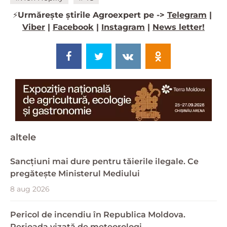
⚡️
Urmărește știrile Agroexpert pe ->
Telegram
|
Viber
|
Facebook
|
Instagram
|
News letter!
altele
Sancțiuni mai dure pentru tăierile ilegale. Ce
pregătește Ministerul Mediului
8 aug 2026
Pericol de incendiu în Republica Moldova.
Perioada vizată de meteorologi