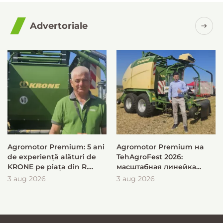
Advertoriale
Agromotor Premium: 5 ani
Agromotor Premium на
de experiență alături de
TehAgroFest 2026:
KRONE pe piața din R.
масштабная линейка
Moldova
KRONE для быстрой и
3 aug 2026
3 aug 2026
эффективной заготовки
кормов