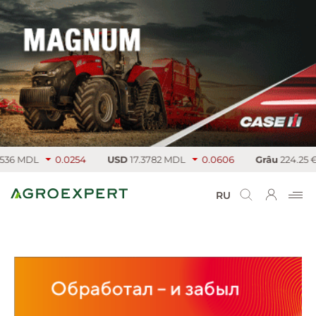
6 MDL
0.0254
USD
17.3782 MDL
0.0606
Grâu
224.25 €/т
RU