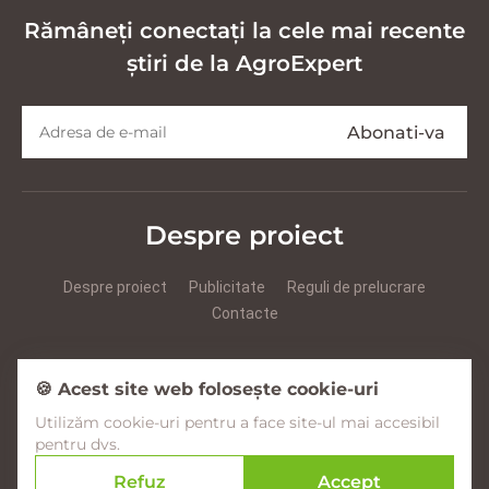
Rămâneți conectați la cele mai recente
știri de la AgroExpert
Despre proiect
Despre proiect
Publicitate
Reguli de prelucrare
Contacte
Prezentare Agroexpert RUS
Prezentare Agroexpert RO
🍪 Acest site web folosește cookie-uri
Utilizăm cookie-uri pentru a face site-ul mai accesibil
Facebook
YouTube
Instagram
pentru dvs.
Refuz
Accept