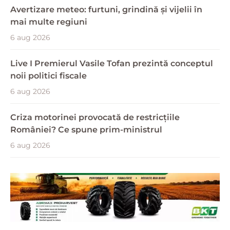
Avertizare meteo: furtuni, grindină și vijelii în
mai multe regiuni
6 aug 2026
Live I Premierul Vasile Tofan prezintă conceptul
noii politici fiscale
6 aug 2026
Criza motorinei provocată de restricțiile
României? Ce spune prim-ministrul
6 aug 2026