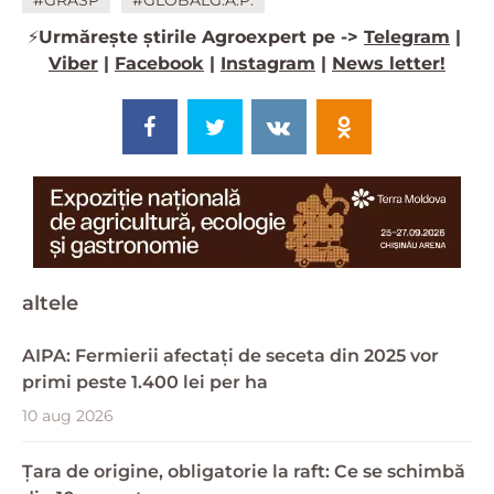
#GRASP
#GLOBALG.A.P.
⚡️
Urmărește știrile Agroexpert pe ->
Telegram
|
Viber
|
Facebook
|
Instagram
|
News letter!
altele
AIPA: Fermierii afectați de seceta din 2025 vor
primi peste 1.400 lei per ha
10 aug 2026
Țara de origine, obligatorie la raft: Ce se schimbă