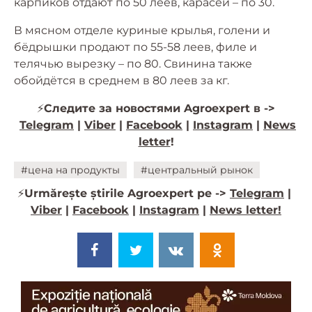
карпиков отдают по 50 леев, карасей – по 30.
В мясном отделе куриные крылья, голени и
бёдрышки продают по 55-58 леев, филе и
телячью вырезку – по 80. Свинина также
обойдётся в среднем в 80 леев за кг.
⚡
Следите за новостями Agroexpert в ->
Telegram
|
Viber
|
Facebook
|
Instagram
|
News
letter
!
#цена на продукты
#центральный рынок
⚡️
Urmărește știrile Agroexpert pe ->
Telegram
|
Viber
|
Facebook
|
Instagram
|
News letter!