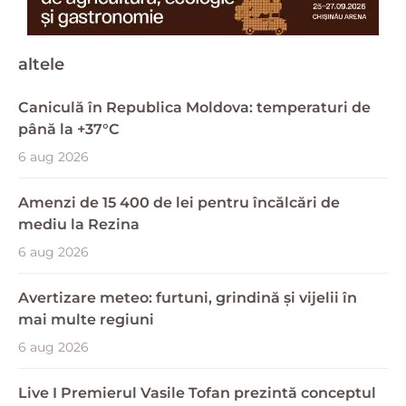
altele
Caniculă în Republica Moldova: temperaturi de
până la +37°C
6 aug 2026
Amenzi de 15 400 de lei pentru încălcări de
mediu la Rezina
6 aug 2026
Avertizare meteo: furtuni, grindină și vijelii în
mai multe regiuni
6 aug 2026
Live I Premierul Vasile Tofan prezintă conceptul