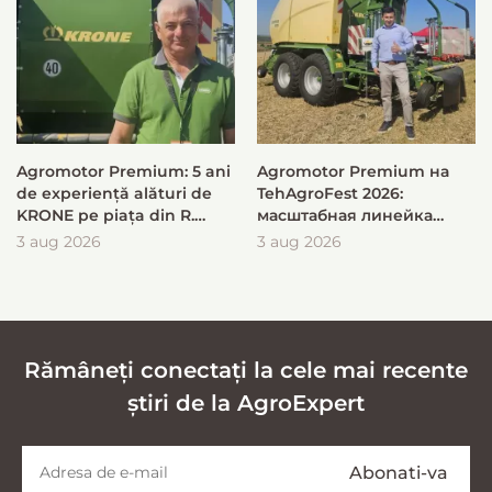
Agromotor Premium: 5 ani
Agromotor Premium на
de experiență alături de
TehAgroFest 2026:
KRONE pe piața din R.
масштабная линейка
Moldova
KRONE для быстрой и
3 aug 2026
3 aug 2026
эффективной заготовки
кормов
Rămâneți conectați la cele mai recente
știri de la AgroExpert