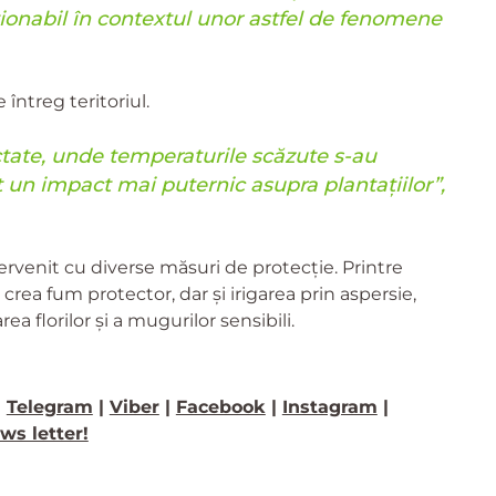
tionabil în contextul unor astfel de fenomene
întreg teritoriul.
ctate, unde temperaturile scăzute s-au
un impact mai puternic asupra plantațiilor”,
ervenit cu diverse măsuri de protecție. Printre
rea fum protector, dar și irigarea prin aspersie,
a florilor și a mugurilor sensibili.
>
Telegram
|
Viber
|
Facebook
|
Instagram
|
ws letter!