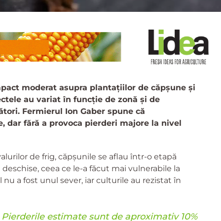
mpact moderat asupra plantațiilor de căpșune și
ectele au variat în funcție de zonă și de
ători. Fermierul Ion Gaber spune că
, dar fără a provoca pierderi majore la nivel
alurilor de frig, căpșunile se aflau într-o etapă
a deschise, ceea ce le-a făcut mai vulnerabile la
nu a fost unul sever, iar culturile au rezistat în
. Pierderile estimate sunt de aproximativ 10%