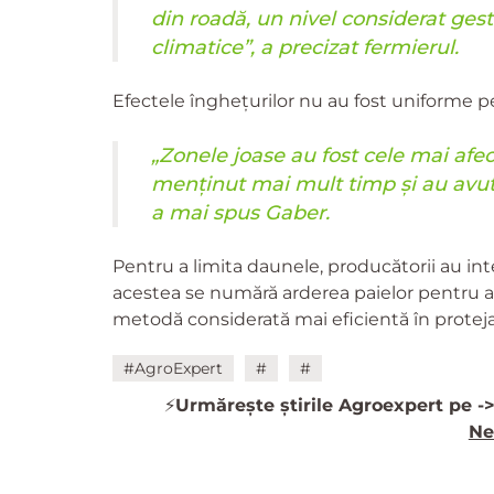
din roadă, un nivel considerat ges
climatice”, a precizat fermierul.
Efectele înghețurilor nu au fost uniforme pe 
„Zonele joase au fost cele mai afe
menținut mai mult timp și au avut 
a mai spus Gaber.
Pentru a limita daunele, producătorii au int
acestea se numără arderea paielor pentru a c
metodă considerată mai eficientă în protejare
#AgroExpert
#
#
⚡️
Urmărește știrile Agroexpert pe -
Ne