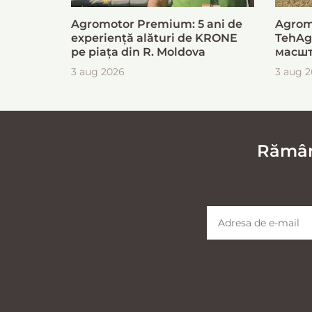
Agromotor Premium: 5 ani de
Agrom
experiență alături de KRONE
TehAg
pe piața din R. Moldova
масшт
для б
3 aug 2026
3 aug 
загот
Rămâne