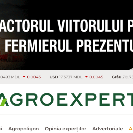
0.0043
USD
17.3737 MDL
0.0045
Grâu
219.75 €/т
4.5
i
Agropoligon
Opinia experților
Advertoriale
A