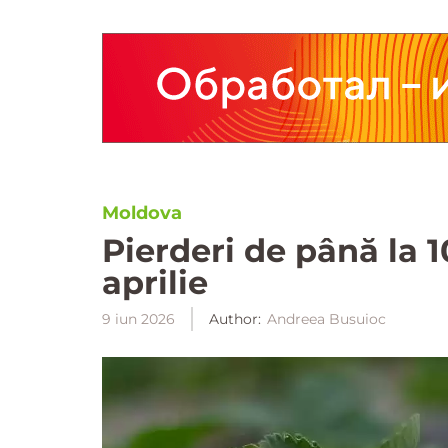
Moldova
Pierderi de până la 
aprilie
9 iun 2026
Author:
Andreea Busuioc