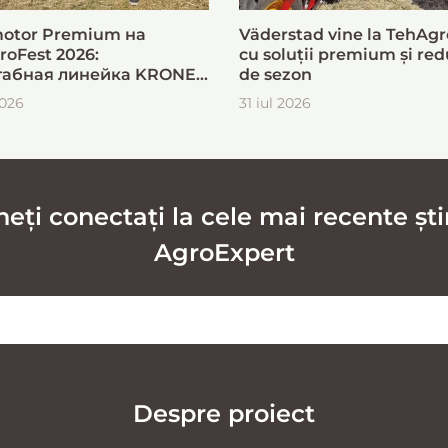
otor Premium на
Väderstad vine la TehAgr
roFest 2026:
cu soluții premium și red
абная линейка KRONE
de sezon
ыстрой и эффективной
2026
31 iul 2026
овки кормов
ți conectați la cele mai recente știr
AgroExpert
Despre proiect