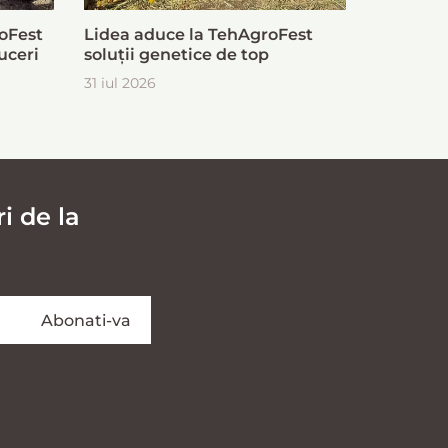
oFest
Lidea aduce la TehAgroFest
uceri
soluții genetice de top
31 iul 2026
i de la