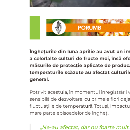
Înghețurile din luna aprilie au avut un i
a celorlalte culturi de fructe moi, însă ef
măsurile de protecție aplicate de produc
temperaturile scăzute au afectat culturile
general.
Potrivit acestuia, în momentul înregistrării v
sensibilă de dezvoltare, cu primele flori dej
fluctuațiile de temperatură. Totuși, impactul 
mare parte episoadelor de îngheț.
„Ne-au afectat, dar nu foarte mult