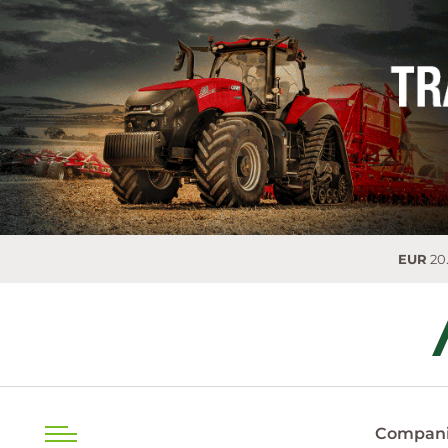
EUR
20.0493 MDL
Compani