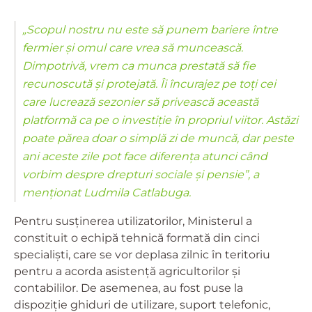
„Scopul nostru nu este să punem bariere între
fermier și omul care vrea să muncească.
Dimpotrivă, vrem ca munca prestată să fie
recunoscută și protejată. Îi încurajez pe toți cei
care lucrează sezonier să privească această
platformă ca pe o investiție în propriul viitor. Astăzi
poate părea doar o simplă zi de muncă, dar peste
ani aceste zile pot face diferența atunci când
vorbim despre drepturi sociale și pensie”, a
menționat Ludmila Catlabuga.
Pentru susținerea utilizatorilor, Ministerul a
constituit o echipă tehnică formată din cinci
specialiști, care se vor deplasa zilnic în teritoriu
pentru a acorda asistență agricultorilor și
contabililor. De asemenea, au fost puse la
dispoziție ghiduri de utilizare, suport telefonic,