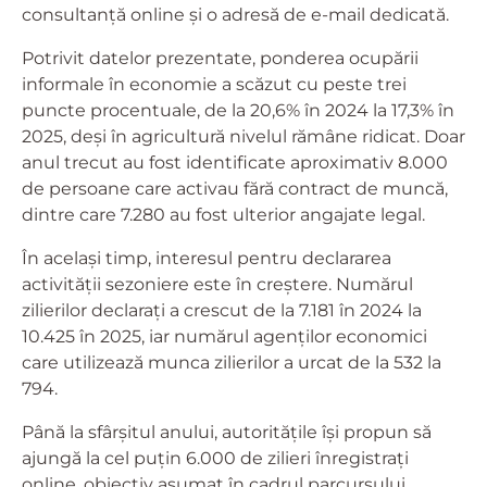
consultanță online și o adresă de e-mail dedicată.
Potrivit datelor prezentate, ponderea ocupării
informale în economie a scăzut cu peste trei
puncte procentuale, de la 20,6% în 2024 la 17,3% în
2025, deși în agricultură nivelul rămâne ridicat. Doar
anul trecut au fost identificate aproximativ 8.000
de persoane care activau fără contract de muncă,
dintre care 7.280 au fost ulterior angajate legal.
În același timp, interesul pentru declararea
activității sezoniere este în creștere. Numărul
zilierilor declarați a crescut de la 7.181 în 2024 la
10.425 în 2025, iar numărul agenților economici
care utilizează munca zilierilor a urcat de la 532 la
794.
Până la sfârșitul anului, autoritățile își propun să
ajungă la cel puțin 6.000 de zilieri înregistrați
online, obiectiv asumat în cadrul parcursului