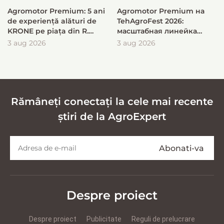
Agromotor Premium: 5 ani
Agromotor Premium на
de experiență alături de
TehAgroFest 2026:
KRONE pe piața din R.
масштабная линейка
Moldova
KRONE для быстрой и
3 aug 2026
3 aug 2026
эффективной заготовки
кормов
Rămâneți conectați la cele mai recente
știri de la AgroExpert
Despre proiect
Despre proiect
Publicitate
Reguli de prelucrare