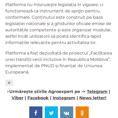
Platforma nu înlocuiește legislația în vigoare, ci
funcționează ca instrument de sprijin pentru
conformare. Conținutul este construit pe baza
legislației naționale și a ghidurilor oficiale emise de
autoritățile competente și este organizat modular,
astfel încât utilizatorii să poată identifica rapid
informațiile relevante pentru activitatea lor.
Platforma a fost dezvoltată de proiectul „Facilitarea
unei tranziții verzi incluzive în Republica Moldova”,
implementat de PNUD și finanțat de Uniunea
Europeană.
#
⚡️
Urmărește știrile Agroexpert pe ->
Telegram
|
Viber
|
Facebook
|
Instagram
|
News letter!