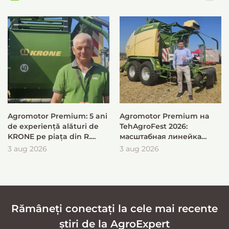
Agromotor Premium: 5 ani
Agromotor Premium на
de experiență alături de
TehAgroFest 2026:
KRONE pe piața din R.
масштабная линейка
Moldova
KRONE для быстрой и
3 aug 2026
3 aug 2026
эффективной заготовки
кормов
Rămâneți conectați la cele mai recente
știri de la AgroExpert