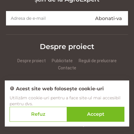
Despre proiect
Despre proiect
Publicitate
Reguli de prelucrare
Contacte
Prezentare Agroexpert RUS
Prezentare Agroexpert RO
🍪 Acest site web folosește cookie-uri
Utilizăm cookie-uri pentru a face site-ul mai accesibil
Facebook
YouTube
Instagram
pentru dvs.
Refuz
Accept
© 2017–2026 Agroexpert.md
Creare site în Moldova –
amigo.studio