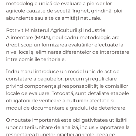
metodologie unică de evaluare a pierderilor
agricole cauzate de secetă, îngheț, grindină, ploi
abundente sau alte calamități naturale.
Potrivit Ministerul Agriculturii și Industriei
Alimentare (MAIA), noul cadru metodologic are
drept scop uniformizarea evaluărilor efectuate la
nivel local și eliminarea diferențelor de interpretare
între comisiile teritoriale.
Îndrumarul introduce un model unic de act de
constatare a pagubelor, precum și reguli clare
privind componența și responsabilitățile comisiilor
locale de evaluare. Totodată, sunt detaliate etapele
obligatorii de verificare a culturilor afectate și
modul de documentare a gradului de deteriorare.
O noutate importantă este obligativitatea utilizării
unor criterii unitare de analiză, inclusiv raportarea la
respectarea bunelor practici agricole, ceea ce