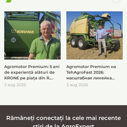
Agromotor Premium: 5 ani
Agromotor Premium на
de experiență alături de
TehAgroFest 2026:
KRONE pe piața din R.
масштабная линейка
Moldova
KRONE для быстрой и
3 aug 2026
3 aug 2026
эффективной заготовки
кормов
Rămâneți conectați la cele mai recente
știri de la AgroExpert