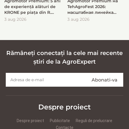
Agromotor Premium: 5 ani
Agromotor Premium на
de experiență alături de
TehAgroFest 2026:
KRONE pe piața din R.
масштабная линейка
Moldova
KRONE для быстрой и
3 aug 2026
3 aug 2026
эффективной заготовки
кормов
Rămâneți conectați la cele mai recente
știri de la AgroExpert
Despre proiect
Despre proiect
Publicitate
Reguli de prelucrare
Contacte