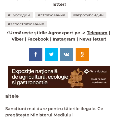
letter
!
#Субсидии
#страхование
#агросубсидии
#агрострахование
⚡️
Urmărește știrile Agroexpert pe ->
Telegram
|
Viber
|
Facebook
|
Instagram
|
News letter!
altele
Sancțiuni mai dure pentru tăierile ilegale. Ce
pregătește Ministerul Mediului