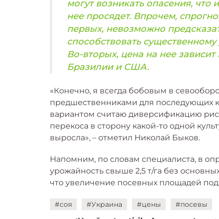
могут возникать опасения, что 
нее просядет. Впрочем, спрогно
первых, невозможно предсказат
способствовать существенному 
Во-вторых, цена на нее зависит
Бразилии и США.
«Конечно, я всегда бобовым в севообор
предшественниками для последующих ку
вариантом считаю диверсификацию риск
перекоса в сторону какой-то одной культ
выросла», – отметил Николай Быков.
Напомним, по словам специалиста, в оп
урожайность свыше 2,5 т/га без основны
что увеличение посевных площадей под 
#соя
#Украина
#цены
#посевы