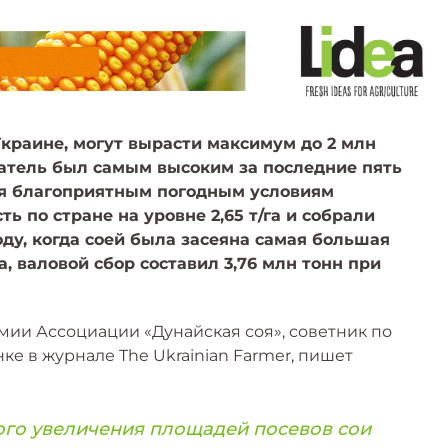
Украине, могут вырасти максимум до 2 млн
затель был самым высоким за последние пять
даря благоприятным погодным условиям
 по стране на уровне 2,65 т/га и собрали
году, когда соей была засеяна самая большая
а, валовой сбор составил 3,76 млн тонн при
мии Ассоциации «Дунайская соя», советник по
е в журнале The Ukrainian Farmer, пишет
ного увеличения площадей посевов сои