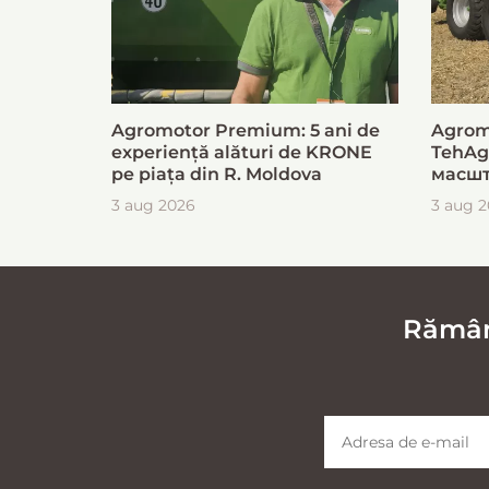
Agromotor Premium: 5 ani de
Agrom
experiență alături de KRONE
TehAg
pe piața din R. Moldova
масшт
для б
3 aug 2026
3 aug 
загот
Rămâne