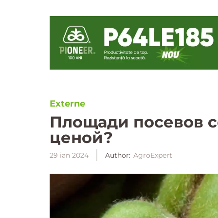
Externe
Площади посевов со
ценой?
29 ian 2024
Author:
AgroExpert