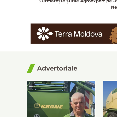
⚡️
Urmărește știrile Agroexpert pe -
Ne
Advertoriale