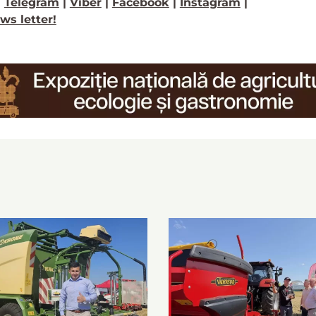
>
Telegram
|
Viber
|
Facebook
|
Instagram
|
ws letter!