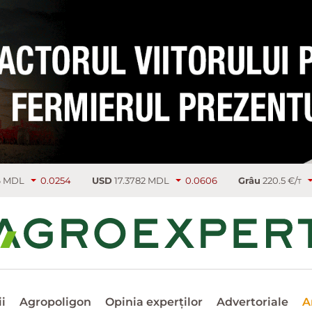
54
USD
17.3782 MDL
0.0606
Grâu
220.5 €/т
5.25
Rap
i
Agropoligon
Opinia experților
Advertoriale
A