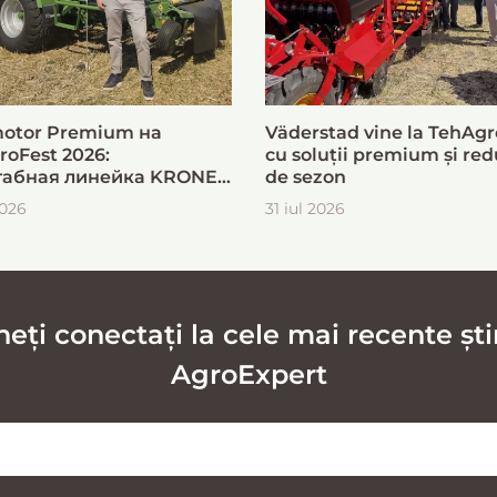
otor Premium на
Väderstad vine la TehAgr
roFest 2026:
cu soluții premium și red
абная линейка KRONE
de sezon
ыстрой и эффективной
2026
31 iul 2026
овки кормов
ți conectați la cele mai recente știr
AgroExpert