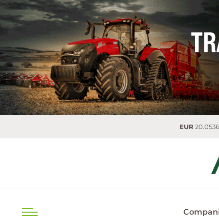
EUR
20.0536 MDL
0.02
Compani