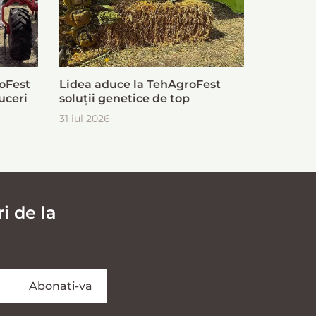
oFest
Lidea aduce la TehAgroFest
uceri
soluții genetice de top
31 iul 2026
i de la