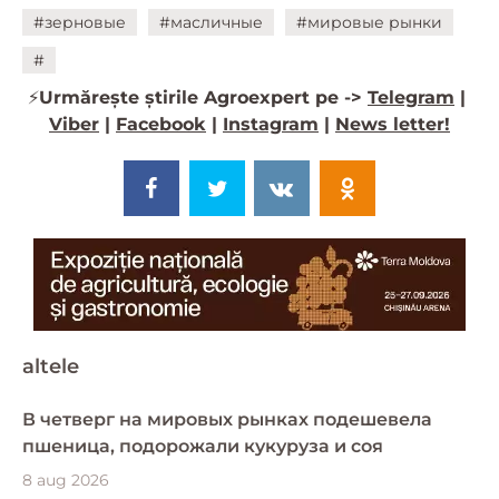
#зерновые
#масличные
#мировые рынки
#
⚡️
Urmărește știrile Agroexpert pe ->
Telegram
|
Viber
|
Facebook
|
Instagram
|
News letter!
altele
В четверг на мировых рынках подешевела
пшеница, подорожали кукуруза и соя
8 aug 2026