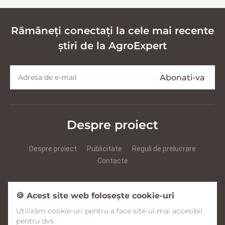
Rămâneți conectați la cele mai recente
știri de la AgroExpert
Despre proiect
Despre proiect
Publicitate
Reguli de prelucrare
Contacte
Prezentare Agroexpert RUS
Prezentare Agroexpert RO
🍪 Acest site web folosește cookie-uri
Utilizăm cookie-uri pentru a face site-ul mai accesibil
Facebook
YouTube
Instagram
pentru dvs.