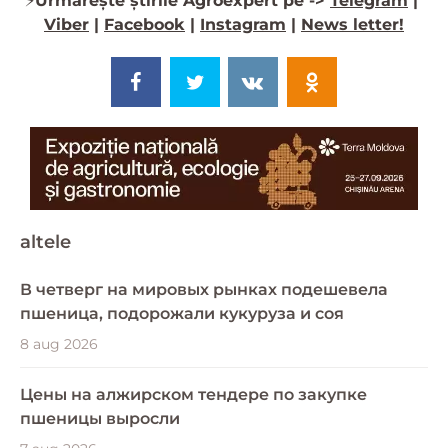
⚡️
Urmărește știrile Agroexpert pe ->
Telegram
|
Viber
|
Facebook
|
Instagram
|
News letter!
altele
В четверг на мировых рынках подешевела
пшеница, подорожали кукуруза и соя
8 aug 2026
Цены на алжирском тендере по закупке
пшеницы выросли