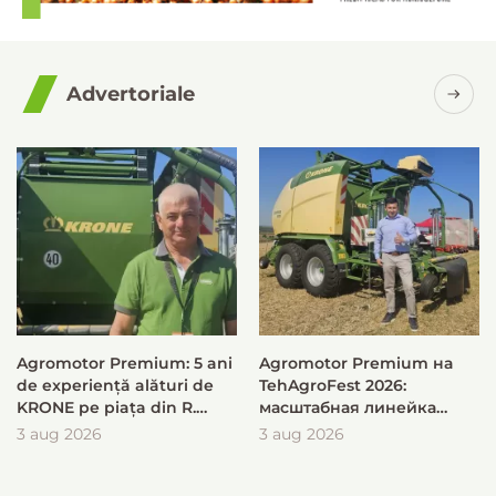
Advertoriale
Agromotor Premium: 5 ani
Agromotor Premium на
de experiență alături de
TehAgroFest 2026:
KRONE pe piața din R.
масштабная линейка
Moldova
KRONE для быстрой и
3 aug 2026
3 aug 2026
эффективной заготовки
кормов