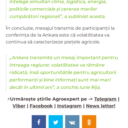
înțelege simultan clima, logistica, energia,
politicile comerciale și cererea marilor
cumpărători regionali”, a subliniat acesta.
În concluzie, mesajul transmis de participanții la
conferința de la Ankara este că volatilitatea va
continua să caracterizeze piețele agricole.
„Ankara transmite un mesaj important pentru
întreaga regiune: volatilitatea va rămâne
ridicată, însă oportunitățile pentru agricultorii
performanți și bine informați sunt mai mari
decât în ultimii ani”, a conchis Iurie Rija.
⚡️
Urmărește știrile Agroexpert pe ->
Telegram
|
Viber
|
Facebook
|
Instagram
|
News letter!