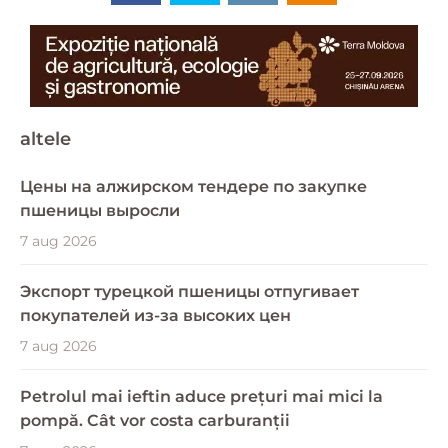
altele
Цены на алжирском тендере по закупке
пшеницы выросли
7 aug 2026
Экспорт турецкой пшеницы отпугивает
покупателей из-за высоких цен
7 aug 2026
Petrolul mai ieftin aduce prețuri mai mici la
pompă. Cât vor costa carburanții