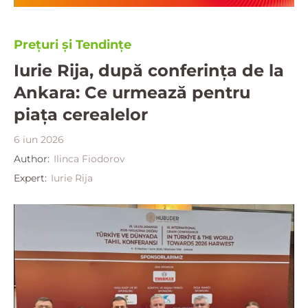
Prețuri și Tendințe
Iurie Rija, după conferința de la
Ankara: Ce urmează pentru
piața cerealelor
6 iun 2026
Author:
Ilinca Fiodorov
Expert:
Iurie Rija