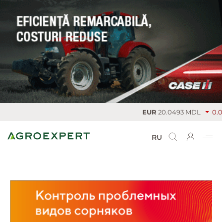
EUR
20.0493 MDL
0.004
RU