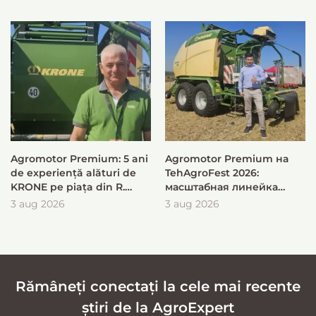
Agromotor Premium: 5 ani
Agromotor Premium на
de experiență alături de
TehAgroFest 2026:
KRONE pe piața din R.
масштабная линейка
Moldova
KRONE для быстрой и
3 aug 2026
3 aug 2026
эффективной заготовки
кормов
Rămâneți conectați la cele mai recente
știri de la AgroExpert