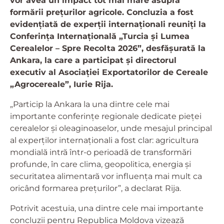
vor avea un impact tot mai mare asupra
formării prețurilor agricole. Concluzia a fost
evidențiată de experții internaționali reuniți la
Conferința Internațională „Turcia și Lumea
Cerealelor – Spre Recolta 2026”, desfășurată la
Ankara, la care a participat și directorul
executiv al Asociației Exportatorilor de Cereale
„Agrocereale”, Iurie Rija.
„Particip la Ankara la una dintre cele mai
importante conferințe regionale dedicate pieței
cerealelor și oleaginoaselor, unde mesajul principal
al experților internaționali a fost clar: agricultura
mondială intră într-o perioadă de transformări
profunde, în care clima, geopolitica, energia și
securitatea alimentară vor influența mai mult ca
oricând formarea prețurilor”, a declarat Rija.
Potrivit acestuia, una dintre cele mai importante
concluzii pentru Republica Moldova vizează