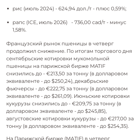
рис (июль 2024) - 624,94 дол./т - плюс 0,59%;
рапс (ICE, июль 2026) - 736,00 cad/т - минус
1,58%.
Французский рынок пшеницы в четверг
продолжил снижение. По итогам торгового дня
сентябрьские котировки мукомольной
пшеницы на парижской бирже MATIF
снизились до - €213,50 за тонну (в долларовом
эквиваленте - до $250,24), декабрьские
фьючерсы - до €222,75 за тонну (в долларовом
эквиваленте - до $261,09). Июньские котировки
кукурузы снизились до - €209,75 за тонну (в
долларовом эквиваленте - до $245,85),
августовские котировки кукурузы - до €217,00 за
тонну (в долларовом эквиваленте - до $254,35).
На Парижской бирже (МАTIF) в четверг