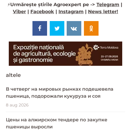
⚡️
Urmărește știrile Agroexpert pe ->
Telegram
|
Viber
|
Facebook
|
Instagram
|
News letter!
altele
В четверг на мировых рынках подешевела
пшеница, подорожали кукуруза и соя
8 aug 2026
Цены на алжирском тендере по закупке
пшеницы выросли