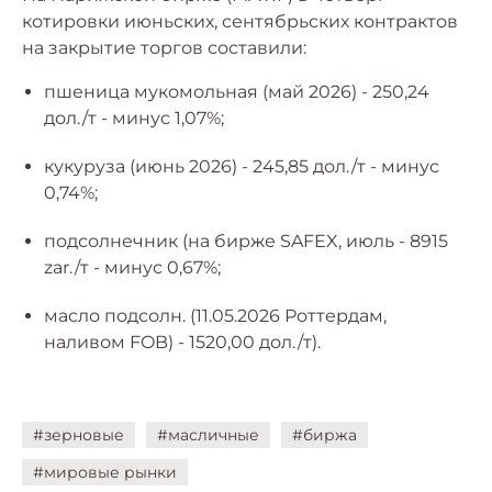
котировки июньских, сентябрьских контрактов
на закрытие торгов составили:
пшеница мукомольная (май 2026) - 250,24
дол./т - минус 1,07%;
кукуруза (июнь 2026) - 245,85 дол./т - минус
0,74%;
подсолнечник (на бирже SAFEX, июль - 8915
zar./т - минус 0,67%;
масло подсолн. (11.05.2026 Роттердам,
наливом FOB) - 1520,00 дол./т).
#зерновые
#масличные
#биржа
#мировые рынки