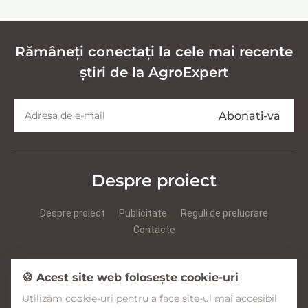
Rămâneți conectați la cele mai recente
știri de la AgroExpert
Despre proiect
Despre proiect
Publicitate
Reguli de prelucrare
Contacte
Prezentare Agroexpert RUS
Prezentare Agroexpert RO
🍪 Acest site web folosește cookie-uri
Utilizăm cookie-uri pentru a face site-ul mai accesibil
Facebook
YouTube
Instagram