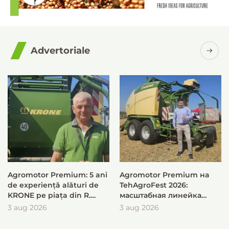
Advertoriale
Agromotor Premium: 5 ani
Agromotor Premium на
de experiență alături de
TehAgroFest 2026:
KRONE pe piața din R.
масштабная линейка
Moldova
KRONE для быстрой и
3 aug 2026
3 aug 2026
эффективной заготовки
кормов