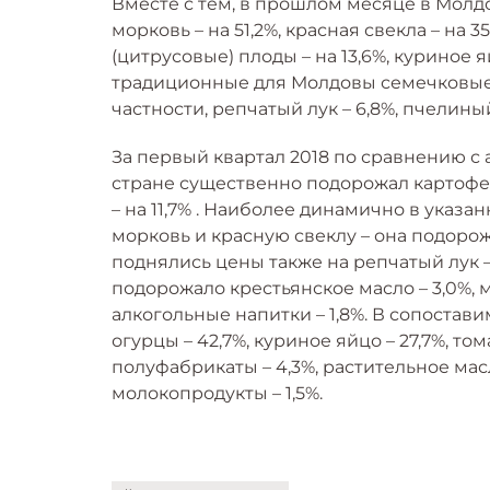
Вместе с тем, в прошлом месяце в Молд
морковь – на 51,2%, красная свекла – на 35
(цитрусовые) плоды – на 13,6%, куриное
традиционные для Молдовы семечковые ф
частности, репчатый лук – 6,8%, пчелиный 
За первый квартал 2018 по сравнению с
стране существенно подорожал картофель
– на 11,7% . Наиболее динамично в указ
морковь и красную свеклу – она подорожа
поднялись цены также на репчатый лук –
подорожало крестьянское масло – 3,0%, м
алкогольные напитки – 1,8%. В сопостав
огурцы – 42,7%, куриное яйцо – 27,7%, тома
полуфабрикаты – 4,3%, растительное масло
молокопродукты – 1,5%.