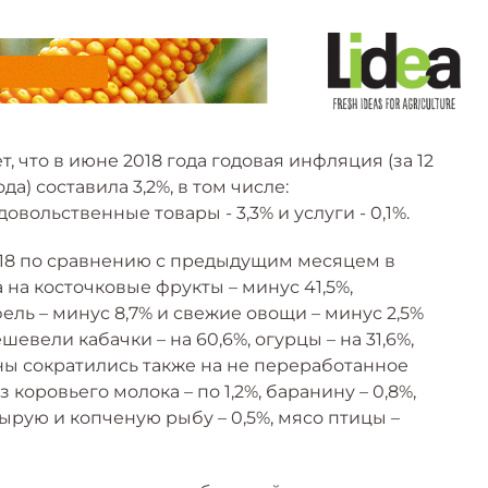
 что в июне 2018 года годовая инфляция (за 12
да) составила 3,2%, в том числе:
овольственные товары - 3,3% и услуги - 0,1%.
018 по сравнению с предыдущим месяцем в
на косточковые фрукты – минус 41,5%,
ель – минус 8,7% и свежие овощи – минус 2,5%
евели кабачки – на 60,6%, огурцы – на 31,6%,
 Цены сократились также на не переработанное
из коровьего молока – по 1,2%, баранину – 0,8%,
 сырую и копченую рыбу – 0,5%, мясо птицы –