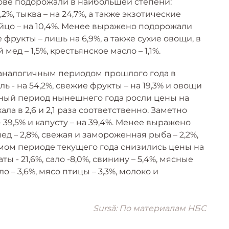
ове подорожали в наибольшей степени:
,2%, тыква – на 24,7%, а также экзотические
 яйцо – на 10,4%. Менее выражено подорожали
рукты – лишь на 6,9%, а также сухие овощи, в
мед – 1,5%, крестьянское масло – 1,1%.
 аналогичным периодом прошлого года в
 - на 54,2%, свежие фрукты – на 19,3% и овощи
анный период нынешнего года росли цены на
ла в 2,6 и 2,1 раза соответственно. Заметно
 39,5% и капусту – на 39,4%. Менее выражено
ед – 2,8%, свежая и замороженная рыба – 2,2%,
имом периоде текущего года снизились цены на
ты - 21,6%, сало -8,0%, свинину – 5,4%, мясные
 – 3,6%, мясо птицы – 3,3%, молоко и
Sursă: По материалам НБС