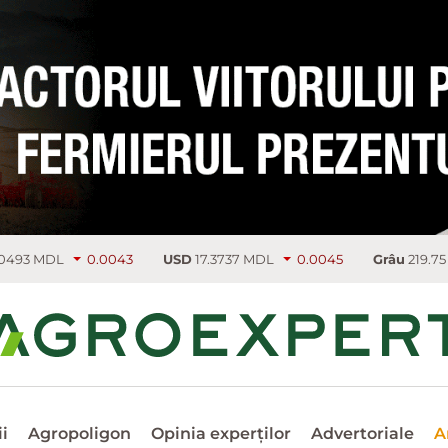
0.0043
USD
17.3737 MDL
0.0045
Grâu
219.75 €/т
4.5
i
Agropoligon
Opinia experților
Advertoriale
A