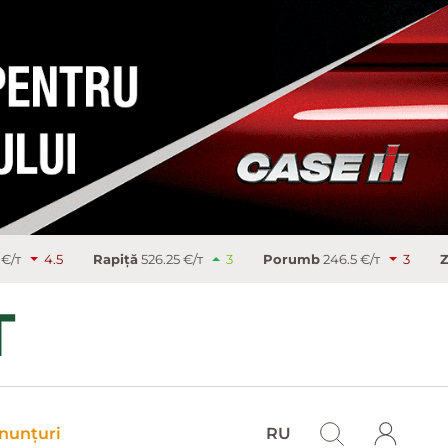
Rapiţă
526.25 €/т
3
Porumb
246.5 €/т
3
Zahăr
486.9 €
nunțuri
RU