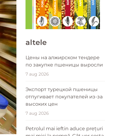
altele
Цены на алжирском тендере
по закупке пшеницы выросли
7 aug 2026
Экспорт турецкой пшеницы
отпугивает покупателей из-за
высоких цен
7 aug 2026
Petrolul mai ieftin aduce prețuri
mai mici la pompă. Cât vor costa