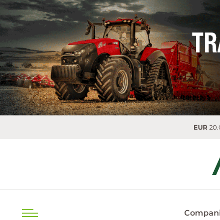
EUR
20.0493 MDL
Compani