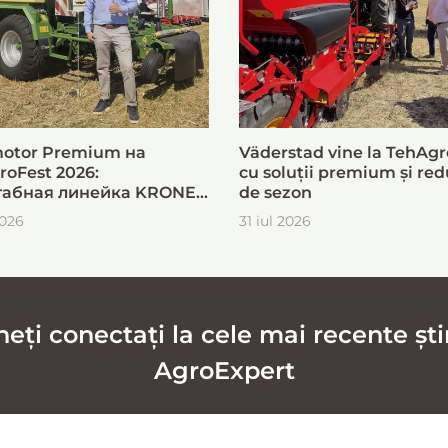
otor Premium на
Väderstad vine la TehAgr
roFest 2026:
cu soluții premium și red
абная линейка KRONE
de sezon
ыстрой и эффективной
2026
31 iul 2026
овки кормов
ți conectați la cele mai recente știr
AgroExpert