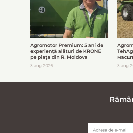
Agromotor Premium: 5 ani de
Agrom
experiență alături de KRONE
TehAg
pe piața din R. Moldova
масшт
для б
3 aug 2026
3 aug 
загот
Rămâne