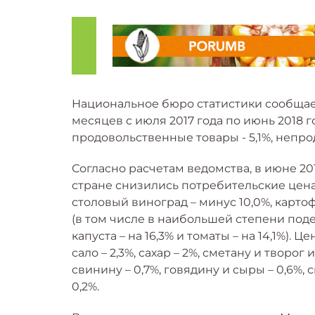
Национальное бюро статистики сообщает,
месяцев с июля 2017 года по июнь 2018 го
продовольственные товары - 5,1%, непрод
Согласно расчетам ведомства, в июне 2
стране снизились потребительские цена 
столовый виноград – минус 10,0%, картоф
(в том числе в наибольшей степени подеш
капуста – на 16,3% и томаты – на 14,1%).
сало – 2,3%, сахар – 2%, сметану и творог 
свинину – 0,7%, говядину и сыры – 0,6%,
0,2%.