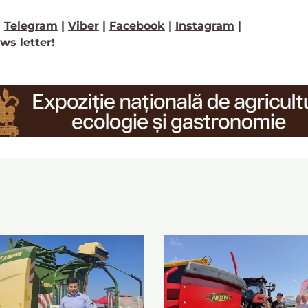
>
Telegram
|
Viber
|
Facebook
|
Instagram
|
ws letter!