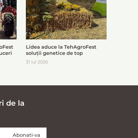
oFest
Lidea aduce la TehAgroFest
uceri
soluții genetice de top
31 iul 2026
i de la