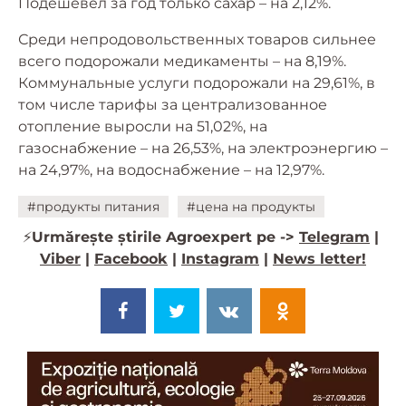
Подешевел за год только сахар – на 2,12%.
Среди непродовольственных товаров сильнее
всего подорожали медикаменты – на 8,19%.
Коммунальные услуги подорожали на 29,61%, в
том числе тарифы за централизованное
отопление выросли на 51,02%, на
газоснабжение – на 26,53%, на электроэнергию –
на 24,97%, на водоснабжение – на 12,97%.
#продукты питания
#цена на продукты
⚡️
Urmărește știrile Agroexpert pe ->
Telegram
|
Viber
|
Facebook
|
Instagram
|
News letter!