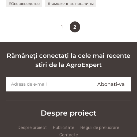
#Овощеводство
#таможенные пошлины
1
2
Rămâneți conectați la cele mai recente
știri de la AgroExpert
Despre proiect
Despre proiect
Publicitate
Reguli de prelucrare
Contacte