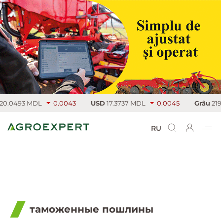
0.0493 MDL
0.0043
USD
17.3737 MDL
0.0045
Grâu
219.
RU
таможенные пошлины