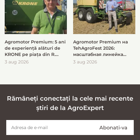
Agromotor Premium: 5 ani
Agromotor Premium на
de experiență alături de
TehAgroFest 2026:
KRONE pe piața din R.
масштабная линейка
Moldova
KRONE для быстрой и
3 aug 2026
3 aug 2026
эффективной заготовки
кормов
Rămâneți conectați la cele mai recente
știri de la AgroExpert