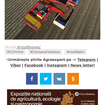
Sursă:
Агробизнес
#Grimme
#Сельхозтехника
#комбайн
⚡️
Urmărește știrile Agroexpert pe ->
Telegram
|
Viber
|
Facebook
|
Instagram
|
News letter!