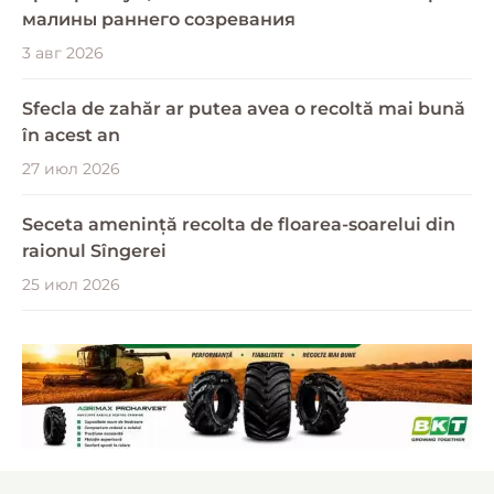
малины раннего созревания
3 авг 2026
Sfecla de zahăr ar putea avea o recoltă mai bună
în acest an
27 июл 2026
Seceta amenință recolta de floarea-soarelui din
raionul Sîngerei
25 июл 2026