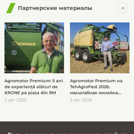
Партнерские материалы
Agromotor Premium: 5 ani
Agromotor Premium на
de experiență alături de
TehAgroFest 2026:
KRONE pe piața din RM
масштабная линейка
KRONE для быстрой и
3 авг 2026
3 авг 2026
эффективной заготовки
кормов