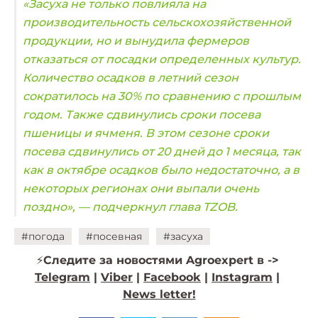
«Засуха не только повлияла на
производительность сельскохозяйственной
продукции, но и вынудила фермеров
отказаться от посадки определенных культур.
Количество осадков в летний сезон
сократилось на 30% по сравнению с прошлым
годом. Также сдвинулись сроки посева
пшеницы и ячменя. В этом сезоне сроки
посева сдвинулись от 20 дней до 1 месяца, так
как в октябре осадков было недостаточно, а в
некоторых регионах они выпали очень
поздно», — подчеркнул глава TZOB.
#погода
#посевная
#засуха
⚡️
Следите за новостями Agroexpert в ->
Telegram
|
Viber
|
Facebook
|
Instagram
|
News letter!