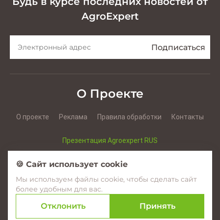
Будь в курсе последних новостей от
AgroExpert
О Проекте
О проекте
Реклама
Правила обработки
Контакты
Презентация Agroexpert RUS
Презентация Agroexpert RO
🍪 Сайт использует cookie
Мы используем файлы cookie, чтобы сделать сайт
Facebook
YouTube
Instagram
более удобным для вас.
Отклонить
Принять
© 2017–2026 Agroexpert.md