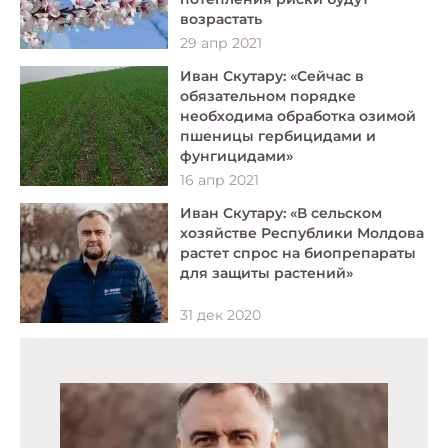
возрастать
29 апр 2021
Иван Скутару: «Сейчас в
обязательном порядке
необходима обработка озимой
пшеницы гербицидами и
фунгицидами»
16 апр 2021
Иван Скутару: «В сельском
хозяйстве Республики Молдова
растет спрос на биопрепараты
для защиты растений»
31 дек 2020