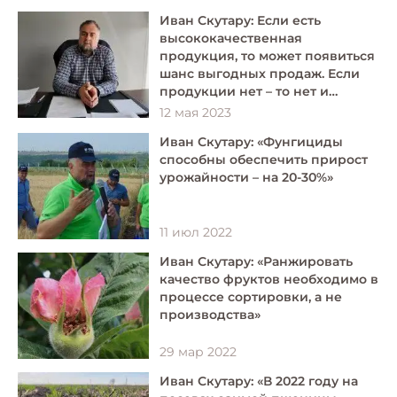
Иван Скутару: Если есть
высококачественная
продукция, то может появиться
шанс выгодных продаж. Если
продукции нет – то нет и
шансов
12 мая 2023
Иван Скутару: «Фунгициды
способны обеспечить прирост
урожайности – на 20-30%»
11 июл 2022
Иван Скутару: «Ранжировать
качество фруктов необходимо в
процессе сортировки, а не
производства»
29 мар 2022
Иван Скутару: «В 2022 году на