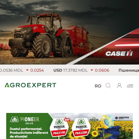
0536 MDL
0.0254
USD
17.3782 MDL
0.0606
Пшеница
22
RO