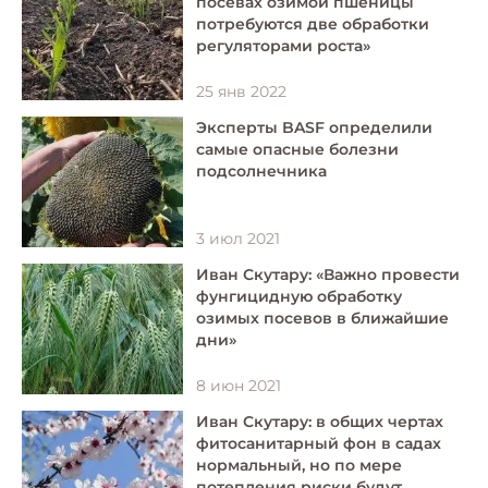
посевах озимой пшеницы
потребуются две обработки
регуляторами роста»
25 янв 2022
Эксперты BASF определили
самые опасные болезни
подсолнечника
3 июл 2021
Иван Скутару: «Важно провести
фунгицидную обработку
озимых посевов в ближайшие
дни»
8 июн 2021
Иван Скутару: в общих чертах
фитосанитарный фон в садах
нормальный, но по мере
потепления риски будут