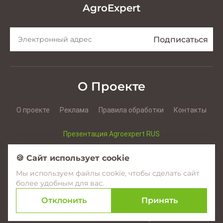
AgroExpert
О Проекте
О проекте
Реклама
Правила обработки
Контакты
Презентация Agroexpert RUS
Презентация Agroexpert RO
🍪 Сайт использует cookie
Мы используем файлы cookie, чтобы сделать сайт
Facebook
YouTube
Instagram
более удобным для вас.
Отклонить
Принять
© 2017–2026 Agroexpert.md
Создание сайтов в Молдове –
amigo.studio