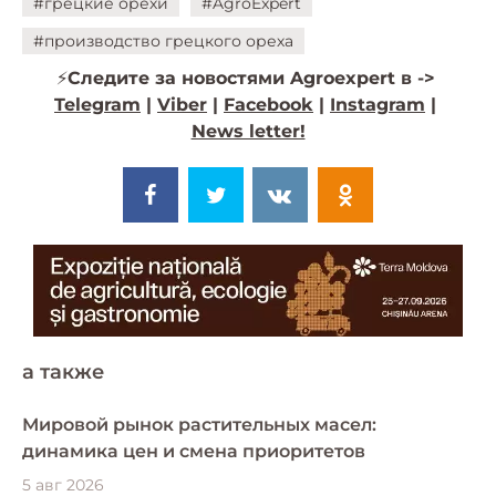
#грецкие орехи
#AgroExpert
#производство грецкого ореха
⚡️
Следите за новостями Agroexpert в ->
Telegram
|
Viber
|
Facebook
|
Instagram
|
News letter!
a также
Мировой рынок растительных масел:
динамика цен и смена приоритетов
5 авг 2026