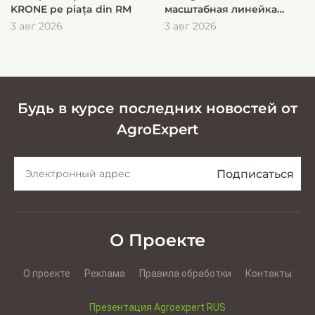
KRONE pe piața din RM
масштабная линейка
KRONE для быстрой и
3 авг 2026
3 авг 2026
эффективной заготовки
кормов
Будь в курсе последних новостей от
AgroExpert
О Проекте
О проекте
Реклама
Правила обработки
Контакты
Презентация Agroexpert RUS