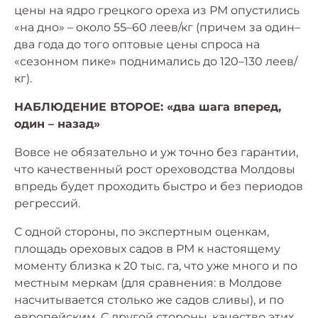
цены на ядро грецкого ореха из РМ опустились
«на дно» – около 55–60 леев/кг (причем за один–
два года до того оптовые цены спроса на
«сезонном пике» поднимались до 120–130 леев/
кг).
НАБЛЮДЕНИЕ ВТОРОЕ: «два шага вперед,
один – назад»
Вовсе не обязательно и уж точно без гарантии,
что качественный рост ореховодства Молдовы
впредь будет проходить быстро и без периодов
регрессий.
С одной стороны, по экспертным оценкам,
площадь ореховых садов в РМ к настоящему
моменту близка к 20 тыс. га, что уже много и по
местным меркам (для сравнения: в Молдове
насчитывается столько же садов сливы), и по
европейским. С другой стороны, качество этих