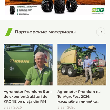
Партнерские материалы
Agromotor Premium: 5 ani
Agromotor Premium на
de experiență alături de
TehAgroFest 2026:
KRONE pe piața din RM
масштабная линейка
KRONE для быстрой и
3 авг 2026
3 авг 2026