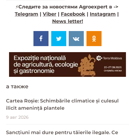
⚡️
Следите за новостями Agroexpert в ->
Telegram
|
Viber
|
Facebook
|
Instagram
|
News letter!
a также
Cartea Roșie: Schimbările climatice și culesul
ilicit amenință plantele
9 авг 2026
Sancțiuni mai dure pentru tăierile ilegale. Ce