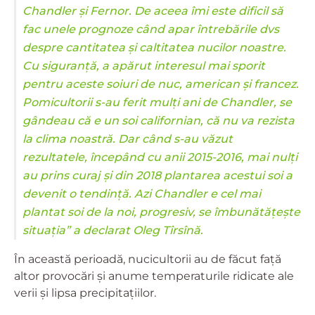
Chandler și Fernor. De aceea îmi este dificil să
fac unele prognoze când apar întrebările dvs
despre cantitatea și caltitatea nucilor noastre.
Cu siguranță, a apărut interesul mai sporit
pentru aceste soiuri de nuc, american și francez.
Pomicultorii s-au ferit mulți ani de Chandler, se
gândeau că e un soi californian, că nu va rezista
la clima noastră. Dar când s-au văzut
rezultatele, începând cu anii 2015-2016, mai nulți
au prins curaj și din 2018 plantarea acestui soi a
devenit o tendință. Azi Chandler e cel mai
plantat soi de la noi, progresiv, se îmbunătățește
situația” a declarat Oleg Tîrsînă.
În această perioadă, nucicultorii au de făcut față
altor provocări și anume temperaturile ridicate ale
verii și lipsa precipitațiilor.