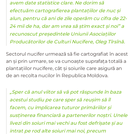
avem date statistice clare. Ne dorim să
efectuăm cartografierea plantațiilor de nuc și
alun, pentru că ani de zile operăm cu cifra de 22-
24 mii de ha, dar am vrea să știm exact și noi” a
recunoscut președintele Uniunii Asociațiilor
Producătorilor de Culturi Nucifere, Oleg Tîrsînă.
Sectorul nucifer urmează să fie cartografiat în acest
an și prin urmare, se va cunoaște suprafața totală a
plantațiilor nucifere, cât și soiurile care asigură an
de an recolta nucilor în Republica Moldova.
„Sper că anul viitor să vă pot răspunde în baza
acestui studiu pe care sper să reușim să îl
facem, cu implicarea tuturor primăriilor și
susținerea financiară a partenerilor noștri. Unele
livezi din soiuri mai vechi au fost defrișate și au
intrat pe rod alte soiuri mai noi, precum