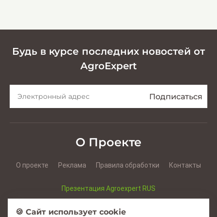
эффективной заготовки
кормов
Будь в курсе последних новостей от
AgroExpert
О Проекте
О проекте
Реклама
Правила обработки
Контакты
Презентация Agroexpert RUS
Презентация Agroexpert RO
🍪 Сайт использует cookie