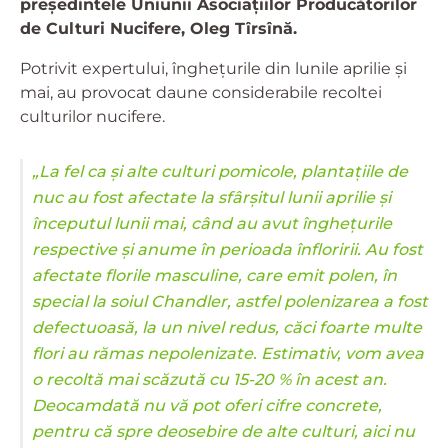
președintele Uniunii Asociațiilor Producătorilor
de Culturi Nucifere, Oleg Tîrsînă.
Potrivit expertului, înghețurile din lunile aprilie și
mai, au provocat daune considerabile recoltei
culturilor nucifere.
„La fel ca și alte culturi pomicole, plantațiile de
nuc au fost afectate la sfârșitul lunii aprilie și
începutul lunii mai, când au avut înghețurile
respective și anume în perioada înfloririi. Au fost
afectate florile masculine, care emit polen, în
special la soiul Chandler, astfel polenizarea a fost
defectuoasă, la un nivel redus, căci foarte multe
flori au rămas nepolenizate. Estimativ, vom avea
o recoltă mai scăzută cu 15-20 % în acest an.
Deocamdată nu vă pot oferi cifre concrete,
pentru că spre deosebire de alte culturi, aici nu