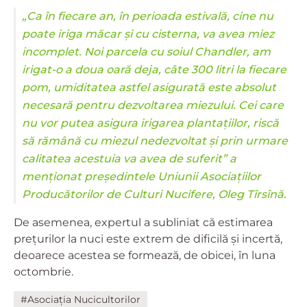
„Ca în fiecare an, în perioada estivală, cine nu
poate iriga măcar și cu cisterna, va avea miez
incomplet. Noi parcela cu soiul Chandler, am
irigat-o a doua oară deja, câte 300 litri la fiecare
pom, umiditatea astfel asigurată este absolut
necesară pentru dezvoltarea miezului. Cei care
nu vor putea asigura irigarea plantațiilor, riscă
să rămână cu miezul nedezvoltat și prin urmare
calitatea acestuia va avea de suferit” a
menționat președintele Uniunii Asociațiilor
Producătorilor de Culturi Nucifere, Oleg Tîrsînă.
De asemenea, expertul a subliniat că estimarea
prețurilor la nuci este extrem de dificilă și incertă,
deoarece acestea se formează, de obicei, în luna
octombrie.
#Asociația Nucicultorilor