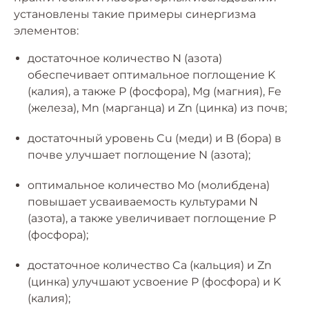
установлены такие примеры синергизма
элементов:
достаточное количество N (азота)
обеспечивает оптимальное поглощение K
(калия), а также P (фосфора), Mg (магния), Fe
(железа), Mn (марганца) и Zn (цинка) из почв;
достаточный уровень Cu (меди) и B (бора) в
почве улучшает поглощение N (азота);
oптимальнoе количество Мо (молибдена)
повышает усваиваемость культурами N
(азота), а также увеличивает поглощение Р
(фосфора);
достаточное количество Ca (кальция) и Zn
(цинка) улучшают усвоение P (фосфорa) и K
(калия);