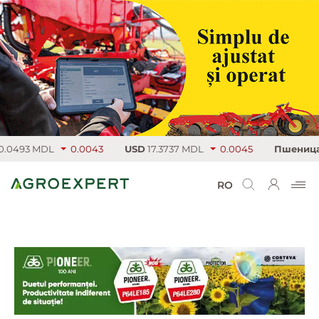
0493 MDL
0.0043
USD
17.3737 MDL
0.0045
Пшеница
22
RO