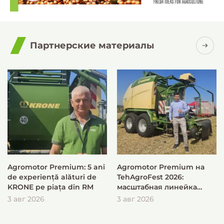
Партнерские материалы
Agromotor Premium: 5 ani
Agromotor Premium на
de experiență alături de
TehAgroFest 2026:
KRONE pe piața din RM
масштабная линейка
KRONE для быстрой и
3 авг 2026
3 авг 2026
эффективной заготовки
кормов