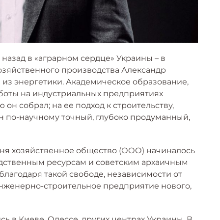
т назад в «аграрном сердце» Украины – в
хозяйственного производства Александр
 из энергетики. Академическое образование,
боты на индустриальных предприятиях
он собрал; на ее подход к строительству,
он по-научному точный, глубоко продуманный,
дня хозяйственное общество (ООО) начиналось
водственным ресурсам и советским архаичным
 благодаря такой свободе, независимости от
инженерно-строительное предприятие нового,
сь в Киеве, Одессе, других центрах Украины. В