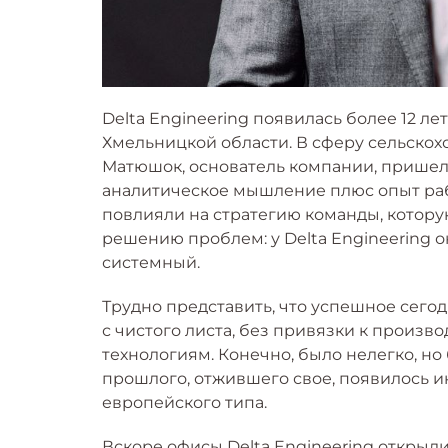
Delta Engineering появилась более 12 ле
Хмельницкой области. В сферу сельско
Матюшок, основатель компании, пришел
аналитическое мышление плюс опыт ра
повлияли на стратегию команды, которую 
решению проблем: у Delta Engineering 
системный.
Трудно представить, что успешное сего
с чистого листа, без привязки к произ
технологиям. Конечно, было нелегко, но
прошлого, отжившего свое, появилось 
европейского типа.
Вскоре офисы Delta Engineering открыли