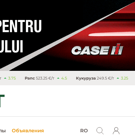
23.25 €/т
4.5
Кукуруза
249.5 €/т
3.25
Сахар
477.9 €/т
лы
Объявления
RO