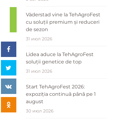
Väderstad vine la TehAgroFest
cu soluții premium și reduceri
de sezon
31 июл 2026
Lidea aduce la TehAgroFest
soluții genetice de top
31 июл 2026
Start TehAgroFest 2026:
expoziția continuă până pe 1
august
30 июл 2026