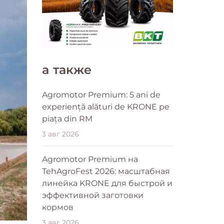
a также
Agromotor Premium: 5 ani de
experiență alături de KRONE pe
piața din RM
3 авг 2026
Agromotor Premium на
TehAgroFest 2026: масштабная
линейка KRONE для быстрой и
эффективной заготовки
кормов
3 авг 2026