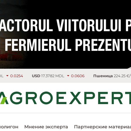
SD
17.3782 MDL
0.0606
Пшеница
224.25 €/т
3.75
Рапс
5
полигон
Мнение эксперта
Партнерские материа