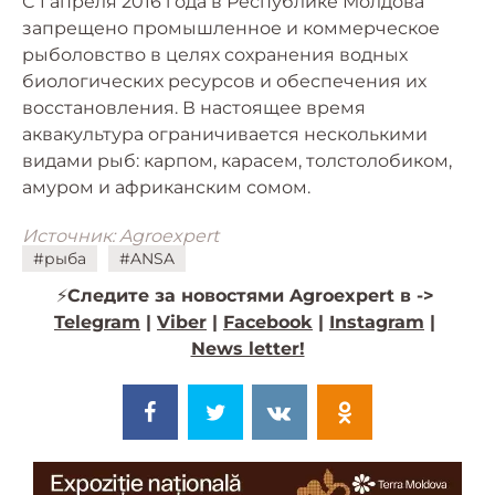
С 1 апреля 2016 года в Республике Молдова
запрещено промышленное и коммерческое
рыболовство в целях сохранения водных
биологических ресурсов и обеспечения их
восстановления. В настоящее время
аквакультура ограничивается несколькими
видами рыб: карпом, карасем, толстолобиком,
амуром и африканским сомом.
Источник: Agroexpert
#рыба
#ANSA
⚡️
Следите за новостями Agroexpert в ->
Telegram
|
Viber
|
Facebook
|
Instagram
|
News letter!