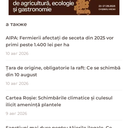
a также
AIPA: Fermierii afectați de seceta din 2025 vor
primi peste 1.400 lei per ha
10 авг 2026
Țara de origine, obligatorie la raft: Ce se schimbă
din 10 august
10 авг 2026
Cartea Roșie: Schimbările climatice și culesul
ilicit amenință plantele
9 авг 2026
Sancțiuni mai dure pentru tăierile ilegale. Ce