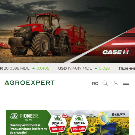
20.0598 MDL
0.0105
USD
17.4017 MDL
0.028
Пшеница
RO