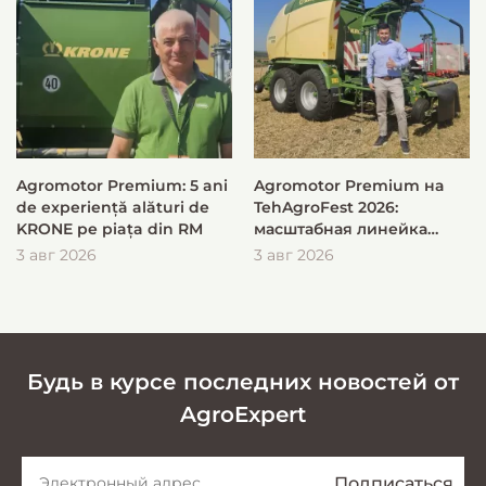
Agromotor Premium: 5 ani
Agromotor Premium на
de experiență alături de
TehAgroFest 2026:
KRONE pe piața din RM
масштабная линейка
KRONE для быстрой и
3 авг 2026
3 авг 2026
эффективной заготовки
кормов
Будь в курсе последних новостей от
AgroExpert