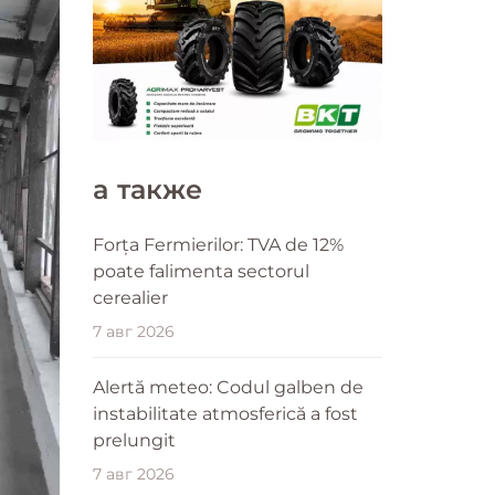
a также
Forța Fermierilor: TVA de 12%
poate falimenta sectorul
cerealier
7 авг 2026
Alertă meteo: Codul galben de
instabilitate atmosferică a fost
prelungit
7 авг 2026