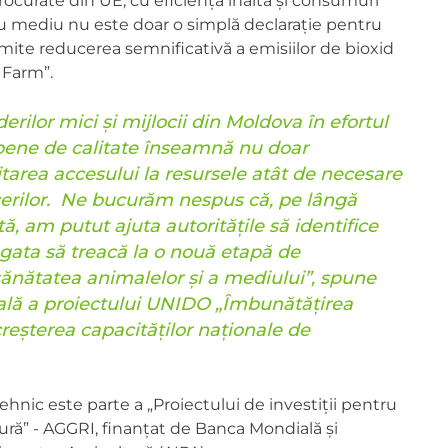
rocurate din UE, cu eficiență înaltă și consumuri
ru mediu nu este doar o simplă declarație pentru
rmite reducerea semnificativă a emisiilor de bioxid
s Farm”.
derilor mici și mijlocii din Moldova în efortul
opene de calitate înseamnă nu doar
ilitarea accesului la resursele atât de necesare
acerilor. Ne bucurăm nespus că, pe lângă
tă, am putut ajuta autoritățile să identifice
 gata să treacă la o nouă etapă de
 sănătatea animalelor și a mediului”, spune
ală a proiectului UNIDO „Îmbunătățirea
reșterea capacităților naționale de
hnic este parte a „Proiectului de investiții pentru
tură” - AGGRI, finanțat de Banca Mondială și