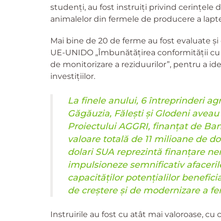
studenți, au fost instruiți privind cerințel
animalelor din fermele de producere a lapte
Mai bine de 20 de ferme au fost evaluate și 
UE-UNIDO „Îmbunătățirea conformității cu s
de monitorizare a reziduurilor”, pentru a ident
investițiilor.
La finele anului, 6 întreprinderi ag
Găgăuzia, Fălești și Glodeni aveau
Proiectului AGGRI, finanțat de Ban
valoare totală de 11 milioane de do
dolari SUA reprezintă finanțare ne
impulsioneze semnificativ afacerile
capacităților potențialilor benefic
de creștere și de modernizare a fe
Instruirile au fost cu atât mai valoroase, cu c