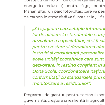
dotate cu tehnologii de ultimă generație, p
energetice reduse. Și pentru că grija pent
Marian Bîtiu, un parc fotovoltaic care va pe
de carbon în atmosferă va fi instalat la „Gifi
„Să sprijinim capacitățile întreprin
lor de aliniere la standardele eur
dezvoltarea capacităților, ci și fac
pentru creștere și dezvoltarea af
instruiri și consultanță personaliza
acele unități zootehnice care sunt
dezvoltare, investind conștient în
Dona Școla, coordonatoare națion
conformității cu standardele prin c
monitorizare a reziduurilor”.
Programul de granturi pentru sectorul zoote
guvernanță, creștere și reziliență în agricul