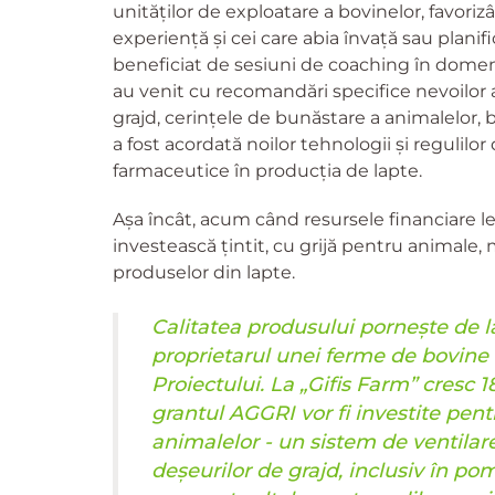
unităților de exploatare a bovinelor, favoriz
experiență și cei care abia învață sau planif
beneficiat de sesiuni de coaching în domeni
au venit cu recomandări specifice nevoilor 
grajd, cerințele de bunăstare a animalelor, b
a fost acordată noilor tehnologii și regulilor 
farmaceutice în producția de lapte.
Așa încât, acum când resursele financiare le-
investească țintit, cu grijă pentru animale,
produselor din lapte.
Calitatea produsului pornește de l
proprietarul unei ferme de bovine 
Proiectului. La „Gifis Farm” cresc 
grantul AGGRI vor fi investite pent
animalelor - un sistem de ventila
deșeurilor de grajd, inclusiv în p