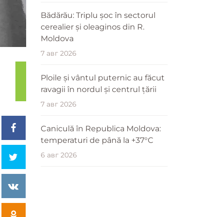
Bădărău: Triplu șoc în sectorul
cerealier și oleaginos din R.
Moldova
7 авг 2026
Ploile și vântul puternic au făcut
ravagii în nordul și centrul țării
7 авг 2026
Caniculă în Republica Moldova:
temperaturi de până la +37°C
6 авг 2026