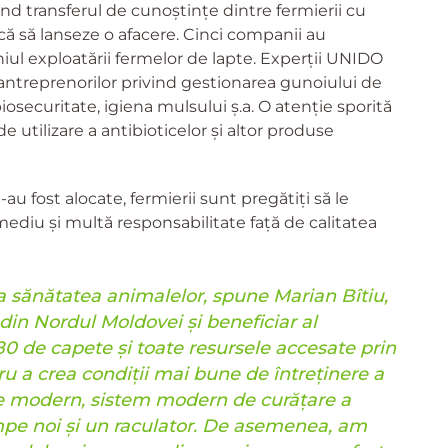
ând transferul de cunoștințe dintre fermierii cu
ică să lanseze o afacere. Cinci companii au
ul exploatării fermelor de lapte. Experții UNIDO
antreprenorilor privind gestionarea gunoiului de
iosecuritate, igiena mulsului ș.a. O atenție sporită
de utilizare a antibioticelor și altor produse
au fost alocate, fermierii sunt pregătiți să le
 mediu și multă responsabilitate față de calitatea
a sănătatea animalelor, spune Marian Bîtiu,
din Nordul Moldovei și beneficiar al
180 de capete și toate resursele accesate prin
ru a crea condiții mai bune de întreținere a
re modern, sistem modern de curățare a
ompe noi și un raculator. De asemenea, am