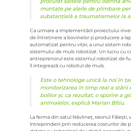
procurat saltele pentru odihna ani
montate pe aleile de plimbare pent
substanțială a traumatismelor la 
Ca urmare a implementării proiectului invest
de întreținere a bovinelor și producere a lap
automatizat pentru viței, a unui sistem robot
sistemului de muls robotizat
.
Un lucru cu c
antreprenorul este sistemul robotizat de fu
îl integrează cu robotul de muls.
Este o tehnologe unică la noi în ța
monitorizarea în timp real a stării
bolilor și, ca rezultat, o sporire a 
animalelor, explică Marian Bîtiu.
La ferma din satul Năvîrneț, raionul Fălești, 
întreprinderii prin reducerea costurilor de pr