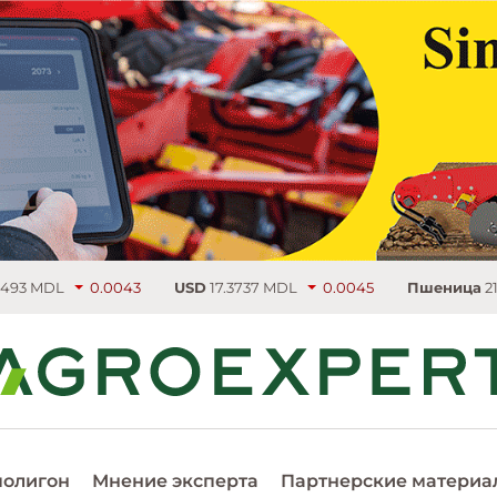
0043
USD
17.3737 MDL
0.0045
Пшеница
219.75 €/т
4.5
полигон
Мнение эксперта
Партнерские материа