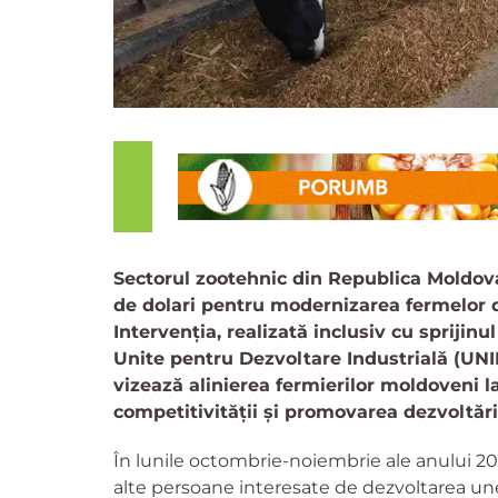
Sectorul zootehnic din Republica Moldova 
de dolari pentru modernizarea fermelor d
Intervenția, realizată inclusiv cu sprijinu
Unite pentru Dezvoltare Industrială (UN
vizează alinierea fermierilor moldoveni l
competitivității și promovarea dezvoltări
În lunile octombrie-noiembrie ale anului 20
alte persoane interesate de dezvoltarea unei 