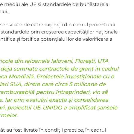
e de mediu ale UE și standardele de bunăstare a
lui.
consiliate de către experții din cadrul proiectului
tandardele prin creșterea capacităților naționale
ifica și fortifica potențialul lor de valorificare a
ricole din raioanele Ialoveni, Florești, UTA
 deja semnate contractele de grant în cadrul
ca Mondială. Proiectele investiționale cu o
lari SUA, dintre care circa 5 milioane de
rambursabilă pentru întreprinderi, vin să
. Iar prin evaluări exacte și consolidarea
iari, proiectul UE-UNIDO a amplificat șansele
rmelor.
ât au fost livrate în condiții practice, în cadrul