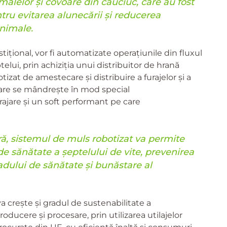
malelor și covoare din cauciuc, care au fost
ru evitarea alunecării și reducerea
animale.
ițional, vor fi automatizate operațiunile din fluxul
telui, prin achiziția unui distribuitor de hrană
izat de amestecare și distribuire a furajelor și a
are se mândrește în mod special
rajare și un soft performant pe care
ră, sistemul de muls robotizat va permite
 de sănătate a șeptelului de vite, prevenirea
gradului de sănătate și bunăstare al
va crește și gradul de sustenabilitate a
oducere și procesare, prin utilizarea utilajelor