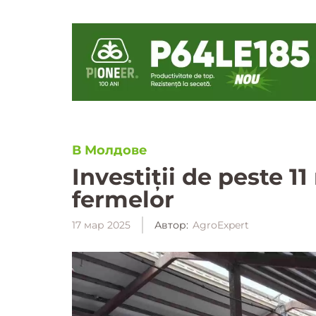
В Молдове
Investiții de peste 
fermelor
17 мар 2025
Автор:
AgroExpert