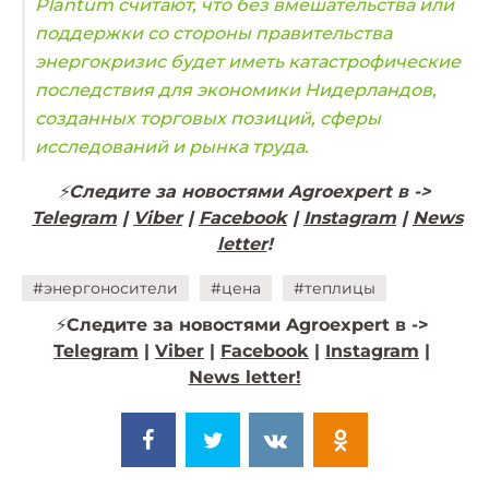
Plantum считают, что без вмешательства или
поддержки со стороны правительства
энергокризис будет иметь катастрофические
последствия для экономики Нидерландов,
созданных торговых позиций, сферы
исследований и рынка труда.
⚡️
Следите за новостями Agroexpert в ->
Telegram
|
Viber
|
Facebook
|
Instagram
|
News
letter
!
#энергоносители
#цена
#теплицы
⚡️
Следите за новостями Agroexpert в ->
Telegram
|
Viber
|
Facebook
|
Instagram
|
News letter!