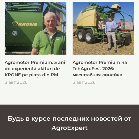
Agromotor Premium: 5 ani
Agromotor Premium на
de experiență alături de
TehAgroFest 2026:
KRONE pe piața din RM
масштабная линейка
KRONE для быстрой и
3 авг 2026
3 авг 2026
эффективной заготовки
кормов
Будь в курсе последних новостей от
AgroExpert