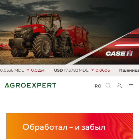
0536 MDL
0.0254
USD
17.3782 MDL
0.0606
Пшеница
22
RO