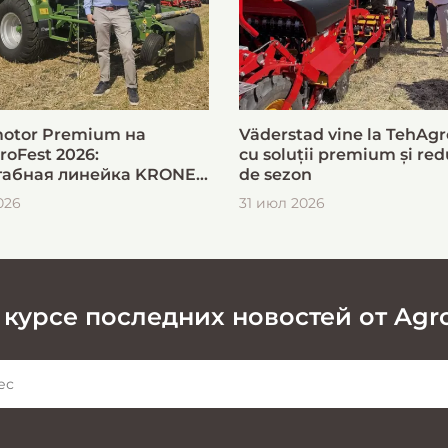
otor Premium на
Väderstad vine la TehAgr
roFest 2026:
cu soluții premium și red
абная линейка KRONE
de sezon
ыстрой и эффективной
026
31 июл 2026
овки кормов
 курсе последних новостей от Agr