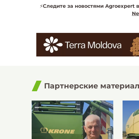
⚡️
Следите за новостями Agroexpert в
Ne
Партнерские материа