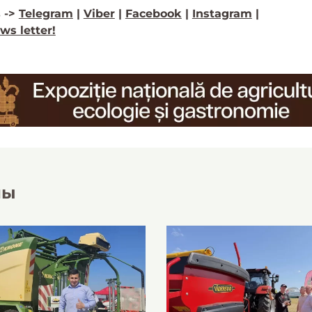
 ->
Telegram
|
Viber
|
Facebook
|
Instagram
|
ws letter!
лы