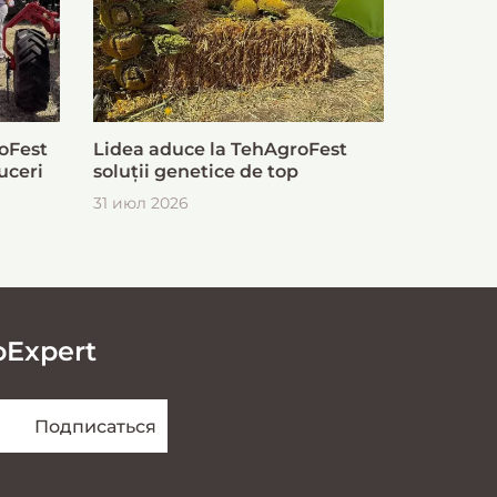
oFest
Lidea aduce la TehAgroFest
uceri
soluții genetice de top
31 июл 2026
oExpert