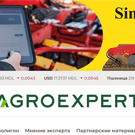
0.0043
USD
17.3737 MDL
0.0045
Пшеница
219.75 €/т
4.
полигон
Мнение эксперта
Партнерские материа