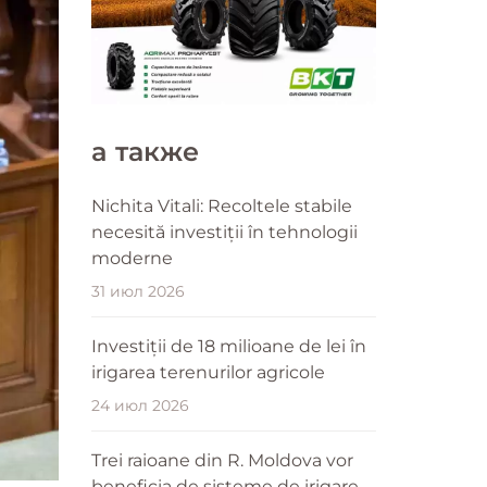
a также
Nichita Vitali: Recoltele stabile
necesită investiții în tehnologii
moderne
31 июл 2026
Investiții de 18 milioane de lei în
irigarea terenurilor agricole
24 июл 2026
Trei raioane din R. Moldova vor
beneficia de sisteme de irigare