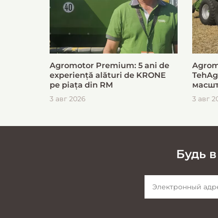
Agromotor Premium: 5 ani de
Agrom
experiență alături de KRONE
TehAg
pe piața din RM
масшт
для б
3 авг 2026
3 авг 2
загот
Будь в