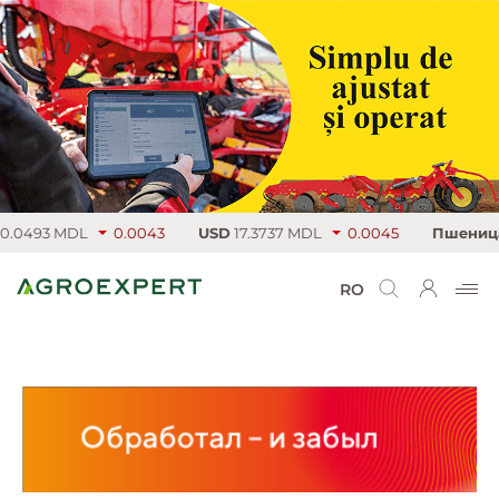
0493 MDL
0.0043
USD
17.3737 MDL
0.0045
Пшеница
2
RO