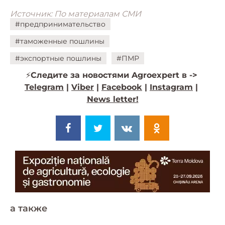
Источник: По материалам СМИ
#предпринимательство
#таможенные пошлины
#экспортные пошлины
#ПМР
⚡️
Следите за новостями Agroexpert в ->
Telegram
|
Viber
|
Facebook
|
Instagram
|
News letter!
a также