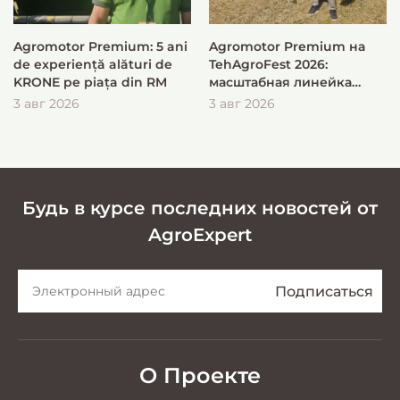
Agromotor Premium: 5 ani
Agromotor Premium на
de experiență alături de
TehAgroFest 2026:
KRONE pe piața din RM
масштабная линейка
KRONE для быстрой и
3 авг 2026
3 авг 2026
эффективной заготовки
кормов
Будь в курсе последних новостей от
AgroExpert
О Проекте