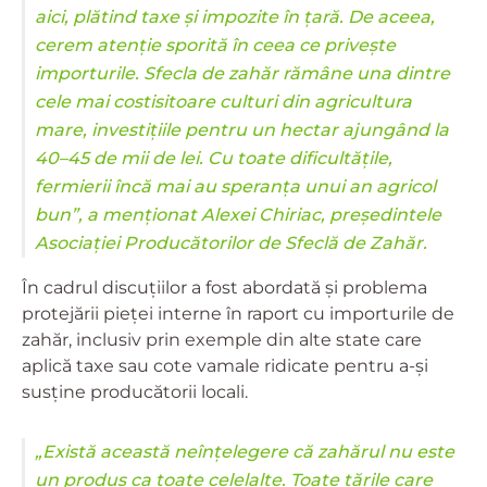
aici, plătind taxe și impozite în țară. De aceea,
cerem atenție sporită în ceea ce privește
importurile. Sfecla de zahăr rămâne una dintre
cele mai costisitoare culturi din agricultura
mare, investițiile pentru un hectar ajungând la
40–45 de mii de lei. Cu toate dificultățile,
fermierii încă mai au speranța unui an agricol
bun”, a menționat Alexei Chiriac, președintele
Asociației Producătorilor de Sfeclă de Zahăr.
În cadrul discuțiilor a fost abordată și problema
protejării pieței interne în raport cu importurile de
zahăr, inclusiv prin exemple din alte state care
aplică taxe sau cote vamale ridicate pentru a-și
susține producătorii locali.
„Există această neînțelegere că zahărul nu este
un produs ca toate celelalte. Toate țările care