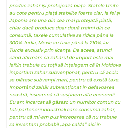
produc zahăr își protejează piața. Statele Unite
au cote pentru piață stabilite foarte clar, la fel și
Japonia are una din cea mai protejată piață,
chiar dacă produce doar două treimi din ce
consumă, taxele cumulative se ridică până la
300%. India, Mexic au taxe până la 210%, iar
Turcia exclusiv prin licențe. De aceea, atunci
când afirmăm că zahărul de import este mai
ieftin trebuie cu toții să înțelegem că în Moldova
importăm zahăr subvenționat, pentru că acolo
se plătesc subvenții mari, pentru că există taxe.
Importând zahăr subvenționat în defavoarea
noastră, înseamnă că susținem alte economii.
Eu am încercat să găsesc un numitor comun cu
toți partenerii industriali care consumă zahăr,
pentru că mi-am pus întrebarea că nu trebuie
să inventăm probabil „apa caldă” aici în