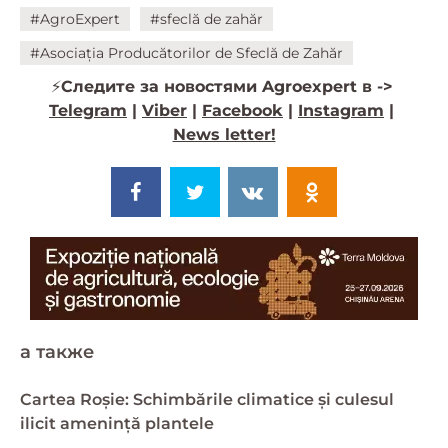
#AgroExpert
#sfeclă de zahăr
#Asociația Producătorilor de Sfeclă de Zahăr
⚡️
Следите за новостями Agroexpert в ->
Telegram
|
Viber
|
Facebook
|
Instagram
|
News letter!
a также
Cartea Roșie: Schimbările climatice și culesul
ilicit amenință plantele