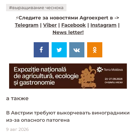
#выращивание чеснока
⚡️
Следите за новостями Agroexpert в ->
Telegram
|
Viber
|
Facebook
|
Instagram
|
News letter!
a также
В Австрии требуют выкорчевать виноградники
из-за опасного патогена
9 авг 2026