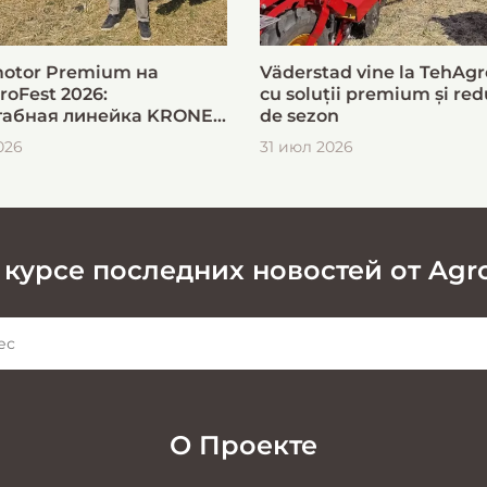
otor Premium на
Väderstad vine la TehAgr
roFest 2026:
cu soluții premium și red
абная линейка KRONE
de sezon
ыстрой и эффективной
026
31 июл 2026
овки кормов
 курсе последних новостей от Agr
О Проекте