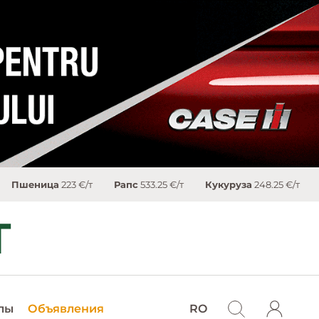
23 €/т
Рапс
533.25 €/т
Кукуруза
248.25 €/т
Сахар
503.4 €
лы
Объявления
RO