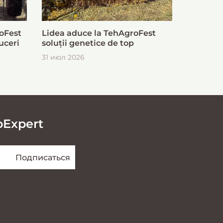
oFest
Lidea aduce la TehAgroFest
uceri
soluții genetice de top
31 июл 2026
oExpert