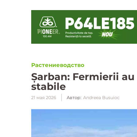
Растениеводство
Șarban: Fermierii au
stabile
21 мая 2026
Автор:
Andreea Busuioc