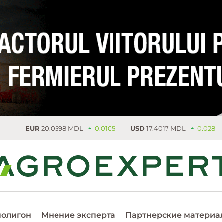
0.0598 MDL
0.0105
USD
17.4017 MDL
0.028
Пшеница
2
полигон
Мнение эксперта
Партнерские материа