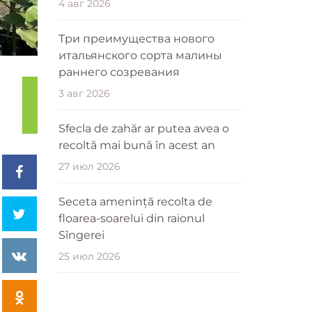
4 авг 2026
Три преимущества нового
итальянского сорта малины
раннего созревания
3 авг 2026
Sfecla de zahăr ar putea avea o
recoltă mai bună în acest an
27 июл 2026
Seceta amenință recolta de
floarea-soarelui din raionul
Sîngerei
25 июл 2026