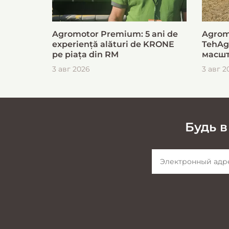
Agromotor Premium: 5 ani de
Agrom
experiență alături de KRONE
TehAg
pe piața din RM
масшт
для б
3 авг 2026
3 авг 2
загот
Будь в