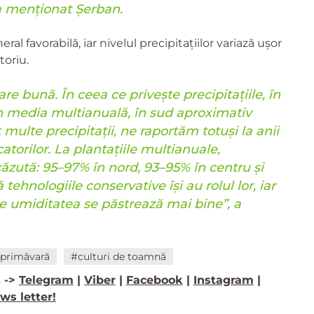
 a menționat Șerban.
al favorabilă, iar nivelul precipitațiilor variază ușor
toriu.
re bună. În ceea ce privește precipitațiile, în
n media multianuală, în sud aproximativ
 multe precipitații, ne raportăm totuși la anii
atorilor. La plantațiile multianuale,
căzută: 95–97% în nord, 93–95% în centru și
tehnologiile conservative își au rolul lor, iar
te umiditatea se păstrează mai bine”, a
 primăvară
#culturi de toamnă
 ->
Telegram
|
Viber
|
Facebook
|
Instagram
|
ws letter!