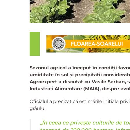
Sezonul agricol a început în condiții fav
umiditate în sol și precipitații considerat
Agroexpert a discutat cu Vasile Șerban, se
Industriei Alimentare (MAIA), despre evolu
Oficialul a precizat că estimările inițiale pr
grâului.
„În ceea ce privește culturile de 