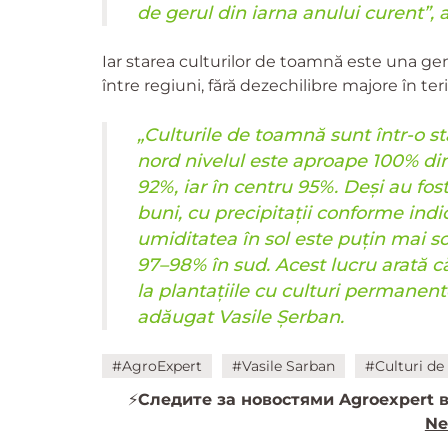
de gerul din iarna anului curent”,
Iar starea culturilor de toamnă este una gener
între regiuni, fără dezechilibre majore în teri
„Culturile de toamnă sunt într-o sta
nord nivelul este aproape 100% di
92%, iar în centru 95%. Deși au fost
buni, cu precipitații conforme indic
umiditatea în sol este puțin mai s
97–98% în sud. Acest lucru arată că 
la plantațiile cu culturi permanen
adăugat Vasile Șerban.
#AgroExpert
#Vasile Sarban
#Culturi de
⚡️
Следите за новостями Agroexpert в
Ne