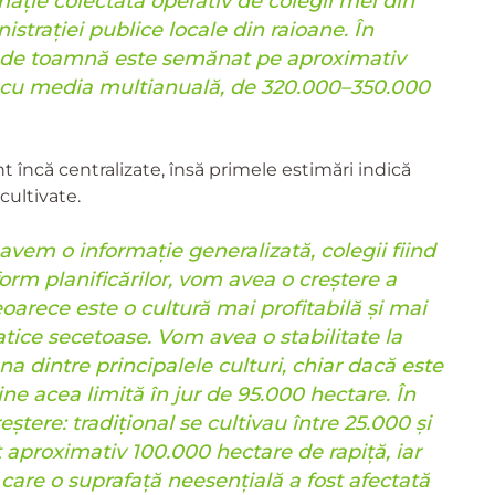
ție colectată operativ de colegii mei din
istrației publice locale din raioane. În
l de toamnă este semănat pe aproximativ
e cu media multianuală, de 320.000–350.000
t încă centralizate, însă primele estimări indică
cultivate.
avem o informație generalizată, colegii fiind
form planificărilor, vom avea o creștere a
eoarece este o cultură mai profitabilă și mai
atice secetoase. Vom avea o stabilitate la
a dintre principalele culturi, chiar dacă este
e acea limită în jur de 95.000 hectare. În
reștere: tradițional se cultivau între 25.000 și
 aproximativ 100.000 hectare de rapiță, iar
care o suprafață neesențială a fost afectată