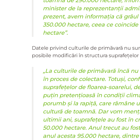
toamnă de 290.000 hectare, informa
minister de la reprezentanții admin
prezent, avem informația că grâu
350.000 hectare, ceea ce coincid
hectare”.
Datele privind culturile de primăvară nu sun
posibile modificări în structura suprafețelor 
„La culturile de primăvară încă nu 
în proces de colectare. Totuși, con
suprafețelor de floarea-soarelui, d
puțin pretențioasă în condiții clim
porumb și la rapiță, care rămâne un
cultură de toamnă. Dar vom mențin
ultimii ani, suprafețele au fost în c
50.000 hectare. Anul trecut au fost
anul acesta 95.000 hectare, dintre 