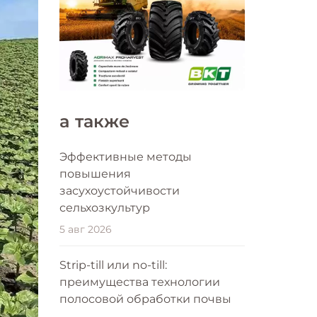
a также
Эффективные методы
повышения
засухоустойчивости
сельхозкультур
5 авг 2026
Strip-till или no-till:
преимущества технологии
полосовой обработки почвы