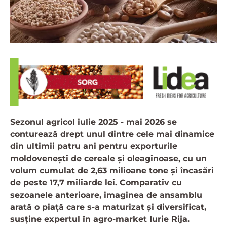
Sezonul agricol iulie 2025 - mai 2026 se
conturează drept unul dintre cele mai dinamice
din ultimii patru ani pentru exporturile
moldovenești de cereale și oleaginoase, cu un
volum cumulat de 2,63 milioane tone și încasări
de peste 17,7 miliarde lei. Comparativ cu
sezoanele anterioare, imaginea de ansamblu
arată o piață care s-a maturizat și diversificat,
susține expertul în agro-market Iurie Rija.