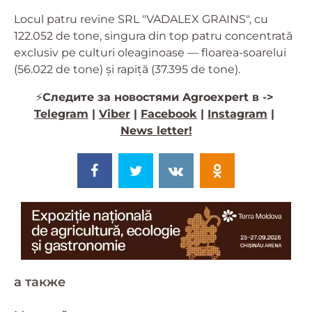
Locul patru revine SRL "VADALEX GRAINS", cu
122.052 de tone, singura din top patru concentrată
exclusiv pe culturi oleaginoase — floarea-soarelui
(56.022 de tone) și rapiță (37.395 de tone).
⚡️
Следите за новостями Agroexpert в ->
Telegram
|
Viber
|
Facebook
|
Instagram
|
News letter!
a также