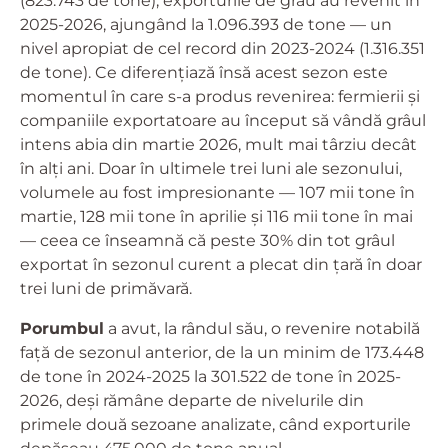
(823.743 de tone), exporturile de grâu au revenit în
2025-2026, ajungând la 1.096.393 de tone — un
nivel apropiat de cel record din 2023-2024 (1.316.351
de tone). Ce diferențiază însă acest sezon este
momentul în care s-a produs revenirea: fermierii și
companiile exportatoare au început să vândă grâul
intens abia din martie 2026, mult mai târziu decât
în alți ani. Doar în ultimele trei luni ale sezonului,
volumele au fost impresionante — 107 mii tone în
martie, 128 mii tone în aprilie și 116 mii tone în mai
— ceea ce înseamnă că peste 30% din tot grâul
exportat în sezonul curent a plecat din țară în doar
trei luni de primăvară.
Porumbul
a avut, la rândul său, o revenire notabilă
față de sezonul anterior, de la un minim de 173.448
de tone în 2024-2025 la 301.522 de tone în 2025-
2026, deși rămâne departe de nivelurile din
primele două sezoane analizate, când exporturile