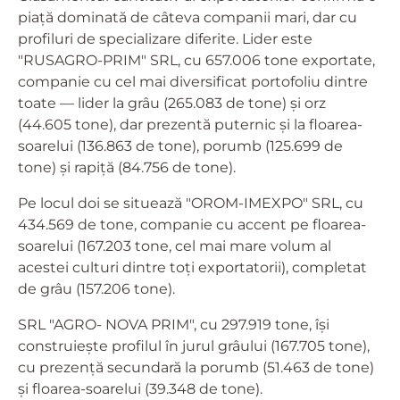
piață dominată de câteva companii mari, dar cu
profiluri de specializare diferite. Lider este
"RUSAGRO-PRIM" SRL, cu 657.006 tone exportate,
companie cu cel mai diversificat portofoliu dintre
toate — lider la grâu (265.083 de tone) și orz
(44.605 tone), dar prezentă puternic și la floarea-
soarelui (136.863 de tone), porumb (125.699 de
tone) și rapiță (84.756 de tone).
Pe locul doi se situează "OROM-IMEXPO" SRL, cu
434.569 de tone, companie cu accent pe floarea-
soarelui (167.203 tone, cel mai mare volum al
acestei culturi dintre toți exportatorii), completat
de grâu (157.206 tone).
SRL "AGRO- NOVA PRIM", cu 297.919 tone, își
construiește profilul în jurul grâului (167.705 tone),
cu prezență secundară la porumb (51.463 de tone)
și floarea-soarelui (39.348 de tone).