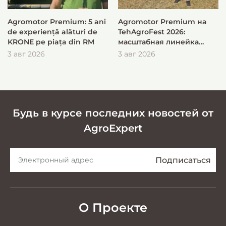
Agromotor Premium: 5 ani
Agromotor Premium на
de experiență alături de
TehAgroFest 2026:
KRONE pe piața din RM
масштабная линейка
KRONE для быстрой и
3 авг 2026
3 авг 2026
эффективной заготовки
кормов
Будь в курсе последних новостей от
AgroExpert
О Проекте