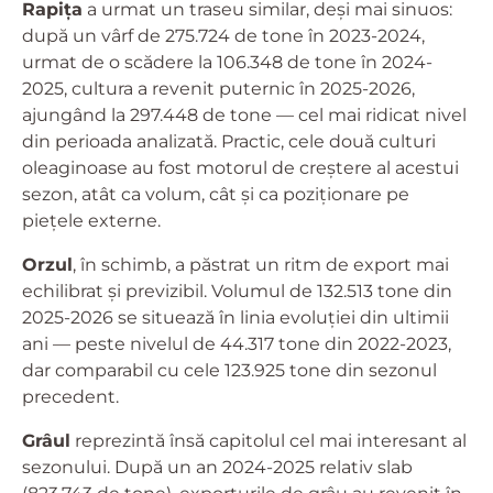
Rapița
a urmat un traseu similar, deși mai sinuos:
după un vârf de 275.724 de tone în 2023-2024,
urmat de o scădere la 106.348 de tone în 2024-
2025, cultura a revenit puternic în 2025-2026,
ajungând la 297.448 de tone — cel mai ridicat nivel
din perioada analizată. Practic, cele două culturi
oleaginoase au fost motorul de creștere al acestui
sezon, atât ca volum, cât și ca poziționare pe
piețele externe.
Orzul
, în schimb, a păstrat un ritm de export mai
echilibrat și previzibil. Volumul de 132.513 tone din
2025-2026 se situează în linia evoluției din ultimii
ani — peste nivelul de 44.317 tone din 2022-2023,
dar comparabil cu cele 123.925 tone din sezonul
precedent.
Grâul
reprezintă însă capitolul cel mai interesant al
sezonului. După un an 2024-2025 relativ slab