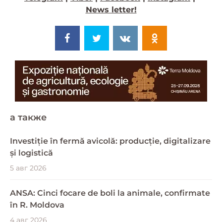
News letter!
a также
Investiție în fermă avicolă: producție, digitalizare
și logistică
5 авг 2026
ANSA: Cinci focare de boli la animale, confirmate
în R. Moldova
4 авг 2026