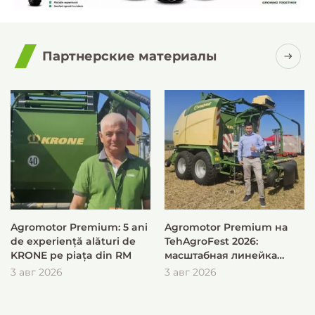
Партнерские материалы
Agromotor Premium: 5 ani
Agromotor Premium на
de experiență alături de
TehAgroFest 2026:
KRONE pe piața din RM
масштабная линейка
KRONE для быстрой и
3 авг 2026
3 авг 2026
эффективной заготовки
кормов