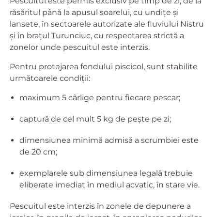
Pescuitul este permis exclusiv pe timp de zi, de la
răsăritul până la apusul soarelui, cu undițe și
lansete, în sectoarele autorizate ale fluviului Nistru
și în brațul Turunciuc, cu respectarea strictă a
zonelor unde pescuitul este interzis.
Pentru protejarea fondului piscicol, sunt stabilite
următoarele condiții:
maximum 5 cârlige pentru fiecare pescar;
captură de cel mult 5 kg de pește pe zi;
dimensiunea minimă admisă a scrumbiei este
de 20 cm;
exemplarele sub dimensiunea legală trebuie
eliberate imediat în mediul acvatic, în stare vie.
Pescuitul este interzis în zonele de depunere a