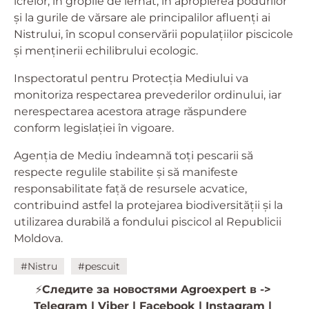
icrelor, în gropile de iernat, în apropierea podurilor
și la gurile de vărsare ale principalilor afluenți ai
Nistrului, în scopul conservării populațiilor piscicole
și menținerii echilibrului ecologic.
Inspectoratul pentru Protecția Mediului va
monitoriza respectarea prevederilor ordinului, iar
nerespectarea acestora atrage răspundere
conform legislației în vigoare.
Agenția de Mediu îndeamnă toți pescarii să
respecte regulile stabilite și să manifeste
responsabilitate față de resursele acvatice,
contribuind astfel la protejarea biodiversității și la
utilizarea durabilă a fondului piscicol al Republicii
Moldova.
#Nistru
#pescuit
⚡️
Следите за новостями Agroexpert в ->
Telegram
|
Viber
|
Facebook
|
Instagram
|