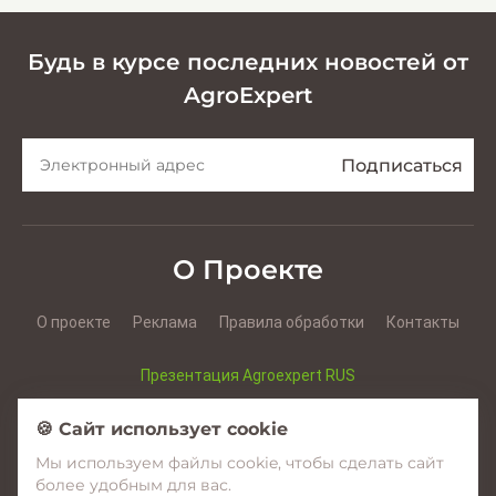
Будь в курсе последних новостей от
AgroExpert
О Проекте
О проекте
Реклама
Правила обработки
Контакты
Презентация Agroexpert RUS
Презентация Agroexpert RO
🍪 Сайт использует cookie
Мы используем файлы cookie, чтобы сделать сайт
Facebook
YouTube
Instagram
более удобным для вас.