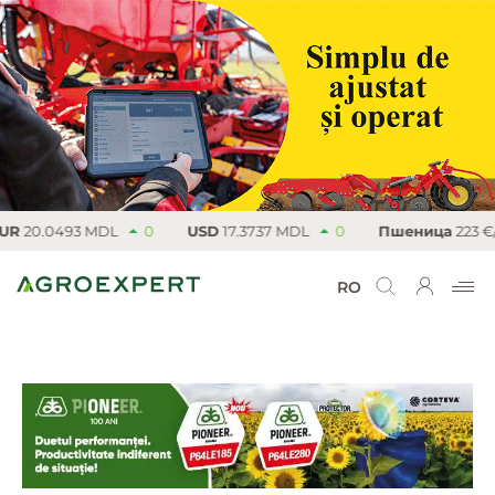
20.0493 MDL
0
USD
17.3737 MDL
0
Пшеница
223 €/т
RO