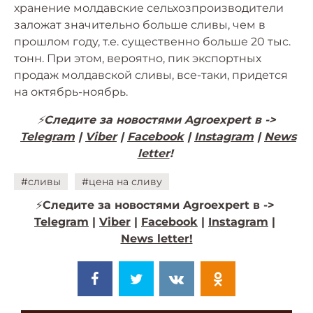
хранение молдавские сельхозпроизводители
заложат значительно больше сливы, чем в
прошлом году, т.е. существенно больше 20 тыс.
тонн. При этом, вероятно, пик экспортных
продаж молдавской сливы, все-таки, придется
на октябрь-ноябрь.
⚡️
Следите за новостями Agroexpert в ->
Telegram
|
Viber
|
Facebook
|
Instagram
|
News
letter
!
#сливы
#цена на сливу
⚡️
Следите за новостями Agroexpert в ->
Telegram
|
Viber
|
Facebook
|
Instagram
|
News letter!