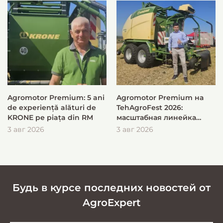
Agromotor Premium: 5 ani
Agromotor Premium на
de experiență alături de
TehAgroFest 2026:
KRONE pe piața din RM
масштабная линейка
KRONE для быстрой и
3 авг 2026
3 авг 2026
эффективной заготовки
кормов
Будь в курсе последних новостей от
AgroExpert