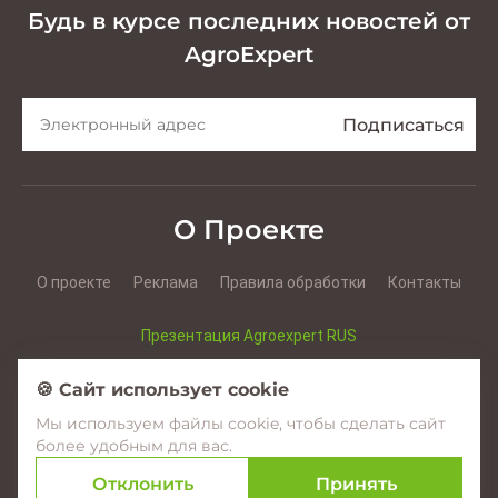
Будь в курсе последних новостей от
AgroExpert
О Проекте
О проекте
Реклама
Правила обработки
Контакты
Презентация Agroexpert RUS
Презентация Agroexpert RO
🍪 Сайт использует cookie
Мы используем файлы cookie, чтобы сделать сайт
Facebook
YouTube
Instagram
более удобным для вас.
Отклонить
Принять
© 2017–2026 Agroexpert.md