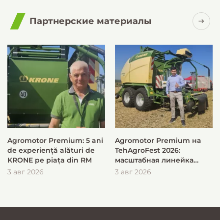
Партнерские материалы
Agromotor Premium: 5 ani
Agromotor Premium на
de experiență alături de
TehAgroFest 2026:
KRONE pe piața din RM
масштабная линейка
KRONE для быстрой и
3 авг 2026
3 авг 2026
эффективной заготовки
кормов