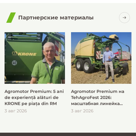
Партнерские материалы
Agromotor Premium: 5 ani
Agromotor Premium на
de experiență alături de
TehAgroFest 2026:
KRONE pe piața din RM
масштабная линейка
KRONE для быстрой и
3 авг 2026
3 авг 2026
эффективной заготовки
кормов