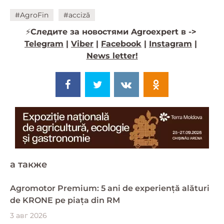
#AgroFin
#acciză
⚡️
Следите за новостями Agroexpert в ->
Telegram
|
Viber
|
Facebook
|
Instagram
|
News letter!
a также
Agromotor Premium: 5 ani de experiență alături
de KRONE pe piața din RM
3 авг 2026