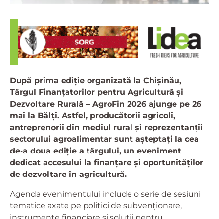
După prima ediție organizată la Chișinău,
Târgul Finanțatorilor pentru Agricultură și
Dezvoltare Rurală – AgroFin 2026 ajunge pe 26
mai la Bălți. Astfel, producătorii agricoli,
antreprenorii din mediul rural și reprezentanții
sectorului agroalimentar sunt așteptați la cea
de-a doua ediție a târgului, un eveniment
dedicat accesului la finanțare și oportunităților
de dezvoltare în agricultură.
Agenda evenimentului include o serie de sesiuni
tematice axate pe politici de subvenționare,
instrumente financiare și soluții pentru