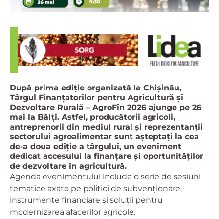
După prima ediție organizată la Chișinău,
Târgul Finanțatorilor pentru Agricultură și
Dezvoltare Rurală – AgroFin 2026 ajunge pe 26
mai la Bălți. Astfel, producătorii agricoli,
antreprenorii din mediul rural și reprezentanții
sectorului agroalimentar sunt așteptați la cea
de-a doua ediție a târgului, un eveniment
dedicat accesului la finanțare și oportunităților
de dezvoltare în agricultură.
Agenda evenimentului include o serie de sesiuni
tematice axate pe politici de subvenționare,
instrumente financiare și soluții pentru
modernizarea afacerilor agricole.