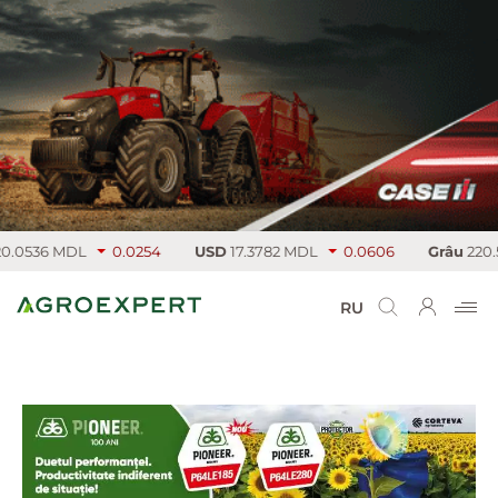
0536 MDL
0.0254
USD
17.3782 MDL
0.0606
Grâu
220.5 €
RU