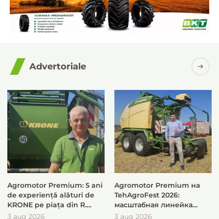
Advertoriale
Agromotor Premium: 5 ani
Agromotor Premium на
de experiență alături de
TehAgroFest 2026:
KRONE pe piața din R.
масштабная линейка
Moldova
KRONE для быстрой и
3 aug 2026
3 aug 2026