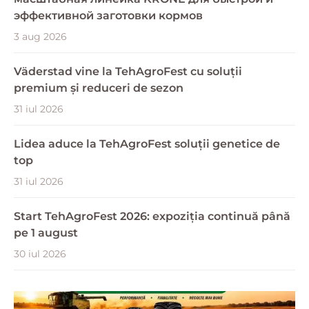
эффективной заготовки кормов
3 aug 2026
Väderstad vine la TehAgroFest cu soluții
premium și reduceri de sezon
31 iul 2026
Lidea aduce la TehAgroFest soluții genetice de
top
31 iul 2026
Start TehAgroFest 2026: expoziția continuă până
pe 1 august
30 iul 2026