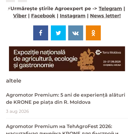
⚡️
Urmărește știrile Agroexpert pe ->
Telegram
|
Viber
|
Facebook
|
Instagram
|
News letter!
altele
Agromotor Premium: 5 ani de experiență alături
de KRONE pe piața din R. Moldova
3 aug 2026
Agromotor Premium на TehAgroFest 2026:
масштабная линейка KRONE для быстрой и