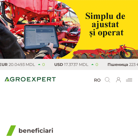
UR
20.0493 MDL
0
USD
17.3737 MDL
0
Пшеница
223 €
RO
beneficiari