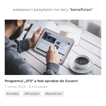
найдено 1 результат по тегу "
beneficiari
"
Programul „373” a fost aprobat de Guvern
7 июня 2023 - В Молдове
#credite
#finanțare
#beneficiari