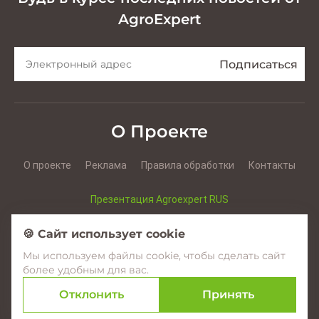
AgroExpert
О Проекте
О проекте
Реклама
Правила обработки
Контакты
Презентация Agroexpert RUS
Презентация Agroexpert RO
🍪 Сайт использует cookie
Мы используем файлы cookie, чтобы сделать сайт
Facebook
YouTube
Instagram
более удобным для вас.
Отклонить
Принять
© 2017–2026 Agroexpert.md