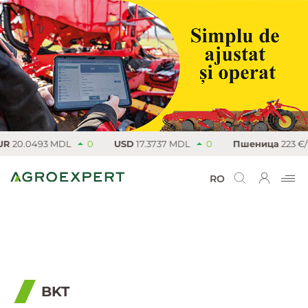
20.0493 MDL
0
USD
17.3737 MDL
0
Пшеница
223 €/т
RO
BKT