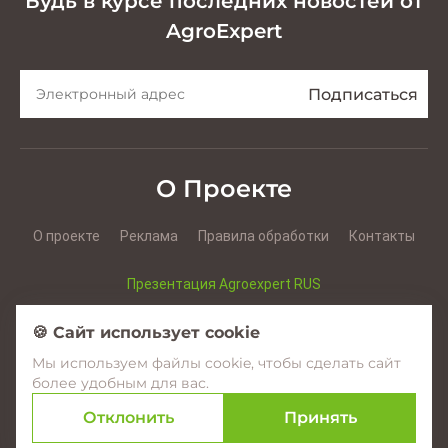
Будь в курсе последних новостей от
AgroExpert
О Проекте
О проекте
Реклама
Правила обработки
Контакты
Презентация Agroexpert RUS
Презентация Agroexpert RO
🍪 Сайт использует cookie
Мы используем файлы cookie, чтобы сделать сайт
Facebook
YouTube
Instagram
более удобным для вас.
Отклонить
Принять
© 2017–2026 Agroexpert.md