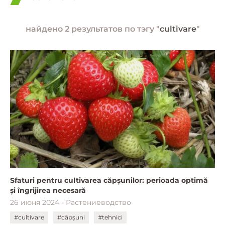
найдено 2 результатов по тэгу "
cultivare
"
Sfaturi pentru cultivarea căpșunilor: perioada optimă
și îngrijirea necesară
26 июня 2024 - Растениеводство
#cultivare
#căpșuni
#tehnici