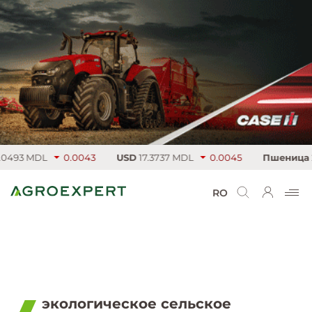
DL
0.0043
USD
17.3737 MDL
0.0045
Пшеница
219.75 €
RO
экологическое сельское