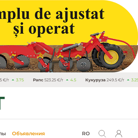
3.75
Рапс
523.25 €/т
4.5
Кукуруза
249.5 €/т
3.25
лы
Объявления
RO