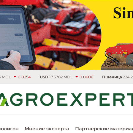
L
0.0254
USD
17.3782 MDL
0.0606
Пшеница
224.25 €/т
полигон
Мнение эксперта
Партнерские материа